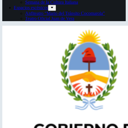
Semana de la Cultura Italiana
Espacios escénicos
Anfiteatro “Mario del Tránsito Cocomarola”
Teatro Oficial Juan de Vera