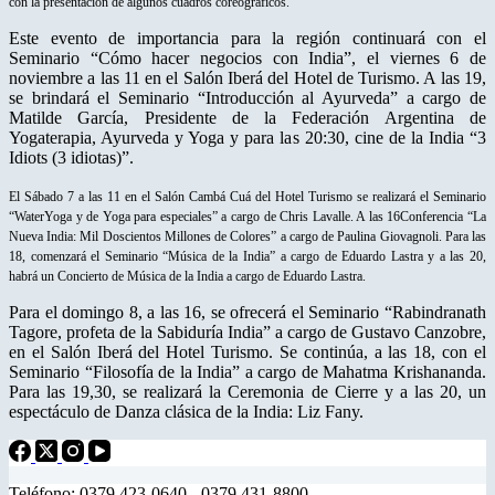
con la presentación de algunos cuadros coreográficos.
Este evento de importancia para la región continuará con el
Seminario “Cómo hacer negocios con India”, el viernes 6 de
noviembre a las 11 en el Salón Iberá del Hotel de Turismo. A las 19,
se brindará el Seminario “Introducción al Ayurveda” a cargo de
Matilde García, Presidente de la Federación Argentina de
Yogaterapia, Ayurveda y Yoga y para las 20:30, cine de la India “3
Idiots (3 idiotas)”.
El Sábado 7 a las 11 en el Salón Cambá Cuá del Hotel Turismo se realizará el Seminario
“WaterYoga y de Yoga para especiales” a cargo de Chris Lavalle. A las 16Conferencia “La
Nueva India: Mil Doscientos Millones de Colores” a cargo de Paulina Giovagnoli. Para las
18, comenzará el Seminario “Música de la India” a cargo de Eduardo Lastra y a las 20,
habrá un Concierto de Música de la India a cargo de Eduardo Lastra.
Para el domingo 8, a las 16, se ofrecerá el Seminario “Rabindranath
Tagore, profeta de la Sabiduría India” a cargo de Gustavo Canzobre,
en el Salón Iberá del Hotel Turismo. Se continúa, a las 18, con el
Seminario “Filosofía de la India” a cargo de Mahatma Krishananda.
Para las 19,30, se realizará la Ceremonia de Cierre y a las 20, un
espectáculo de Danza clásica de la India: Liz Fany.
Teléfono: 0379 423-0640 - 0379 431-8800