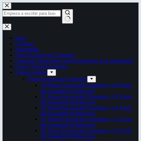
Saltar
al
contenido
Sin
resultados
Inicio
Contactos
Autoridades
Fiesta Nacional del Chamamé
Chamamé: Patrimonio Cultural Inmaterial de la Humanidad
Censo Cultural Correntino
Eventos anuales
Fiesta Nacional del Chamamé
34ª Fiesta Nacional del Chamamé y 20ª Fiesta
del Chamamé del Mercosur
33ª Fiesta Nacional del Chamamé y 19ª Fiesta
del Chamamé del Mercosur
32ª Fiesta Nacional del Chamamé y 18ª Fiesta
del Chamamé del Mercosur
31ª Fiesta Nacional del Chamamé y 17ª Fiesta
del Chamamé del Mercosur
30ª Fiesta Nacional del Chamamé y 16ª Fiesta
del Chamamé del Mercosur