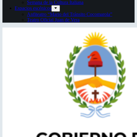
Semana de la Cultura Italiana
Espacios escénicos
Anfiteatro “Mario del Tránsito Cocomarola”
Teatro Oficial Juan de Vera