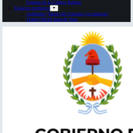
Semana de la Cultura Italiana
Espacios escénicos
Anfiteatro “Mario del Tránsito Cocomarola”
Teatro Oficial Juan de Vera