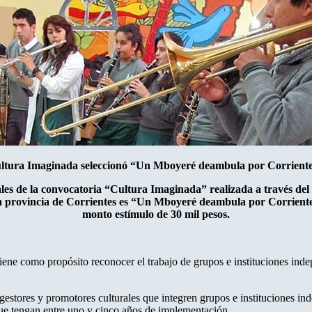
ltura Imaginada seleccionó “Un Mboyeré deambula por Corrient
nales de la convocatoria “Cultura Imaginada” realizada a través d
la provincia de Corrientes es “Un Mboyeré deambula por Corriente
monto estímulo de 30 mil pesos.
 tiene como propósito reconocer el trabajo de grupos e instituciones in
, gestores y promotores culturales que integren grupos e instituciones i
que tengan entre uno y cinco años de implementación.