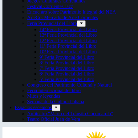
Juegos Culturales Correntinos
Festival Corrientes Jazz
Encuentro sobre Patrimonio Integral del NEA
ArteCo. Mercado de Arte Corrientes
Feria Provincial del Libro
14ª Feria Provincial del Libro
13ª Feria Provincial del Libro
12ª Feria Provincial del Libro
11ª Feria Provincial del Libro
10ª Feria Provincial del Libro
9ª Feria Provincial del Libro
8ª Feria Provincial del Libro
7ª Feria Provincial del Libro
6ª Feria Provincial del Libro
5ª Feria Provincial del Libro
Congreso del Patrimonio Cultural y Natural
Feria Internacional del libro
Mitos y leyendas
Semana de la Cultura Italiana
Espacios escénicos
Anfiteatro “Mario del Tránsito Cocomarola”
Teatro Oficial Juan de Vera