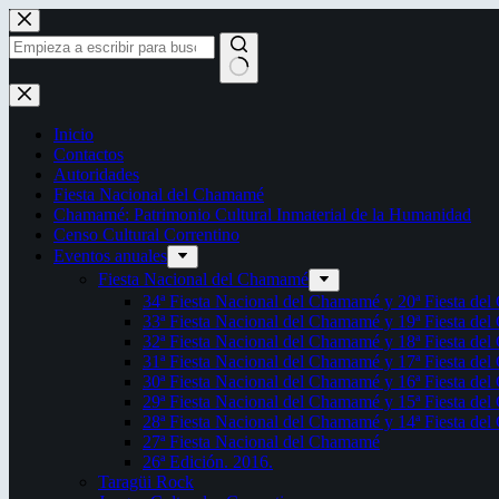
Saltar
al
contenido
Sin
resultados
Inicio
Contactos
Autoridades
Fiesta Nacional del Chamamé
Chamamé: Patrimonio Cultural Inmaterial de la Humanidad
Censo Cultural Correntino
Eventos anuales
Fiesta Nacional del Chamamé
34ª Fiesta Nacional del Chamamé y 20ª Fiesta de
33ª Fiesta Nacional del Chamamé y 19ª Fiesta de
32ª Fiesta Nacional del Chamamé y 18ª Fiesta de
31ª Fiesta Nacional del Chamamé y 17ª Fiesta de
30ª Fiesta Nacional del Chamamé y 16ª Fiesta de
29ª Fiesta Nacional del Chamamé y 15ª Fiesta de
28ª Fiesta Nacional del Chamamé y 14ª Fiesta de
27ª Fiesta Nacional del Chamamé
26ª Edición. 2016.
Taragüi Rock