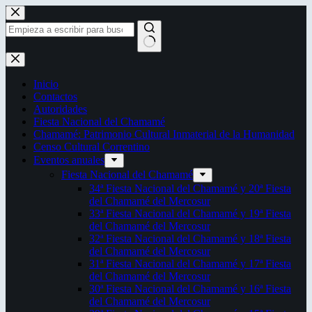
Saltar
al
contenido
Sin
resultados
Inicio
Contactos
Autoridades
Fiesta Nacional del Chamamé
Chamamé: Patrimonio Cultural Inmaterial de la Humanidad
Censo Cultural Correntino
Eventos anuales
Fiesta Nacional del Chamamé
34ª Fiesta Nacional del Chamamé y 20ª Fiesta
del Chamamé del Mercosur
33ª Fiesta Nacional del Chamamé y 19ª Fiesta
del Chamamé del Mercosur
32ª Fiesta Nacional del Chamamé y 18ª Fiesta
del Chamamé del Mercosur
31ª Fiesta Nacional del Chamamé y 17ª Fiesta
del Chamamé del Mercosur
30ª Fiesta Nacional del Chamamé y 16ª Fiesta
del Chamamé del Mercosur