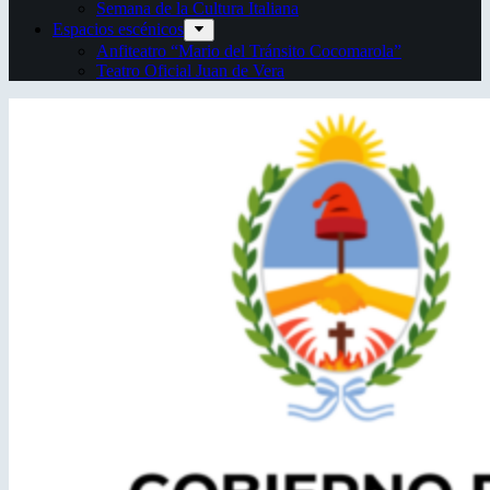
Semana de la Cultura Italiana
Espacios escénicos
Anfiteatro “Mario del Tránsito Cocomarola”
Teatro Oficial Juan de Vera