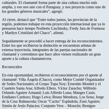
culturales. El chamamé forma parte de una cultura mucho más
amplia, y eso nos une con el Paraguay, y nos proyecta como uno de
los grandes géneros musicales”, agregó.
Al cierre, destacó que “Entre todos juntos, las provincias de la
región, podemos trabajar en esta proyección internacional que ya lo
pensaron hace tiempo Norberto Lischinsky, Fredy Jara de Formosa
y Marilyn Cristófani del Chaco”, afirmó.
Seguidamente se procedió a hacer entrega de los reconocimientos.
Entre los que recibieron la distinción se encuentran artistas de
extensa trayectoria, integrantes de las parejas nacionales de
chamamé y correntinos que hace años vienen realizando un gran
aporte a la cultura chamamecera.
Reconocidos
En esta oportunidad, recibieron el reconocimiento por el aporte al
chamamé: Villa Ángela (Chaco), como Mejor Comité Organizador
de Sedes Nacionales; el Grupo Tupa Noy; Ernestito Montiel y el
Cuarteto Santa Ana; Alfredo Ellero, Víctor Zaracho; Wilfredo
Orlando Aguirre Armand; Luis Alfredo Luna; Manges Casis;
Emiliano Cardozo; Hugo Leiva; Bruno Mendoza, Los Sena; Jorge
de la Cruz Balmaceda; Oscar “Cacho” Espíndola; Zuni Aguirre;
Simón de Jesús Palacios; Conjunto Vera – Monzón; Benigno