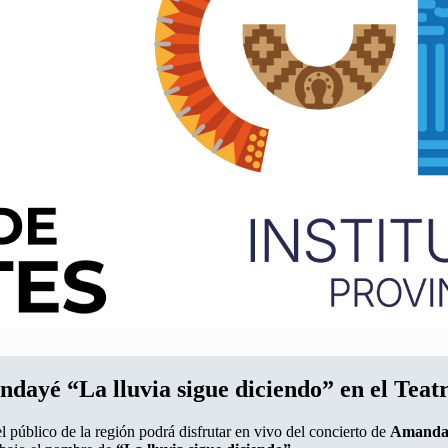
ndayé “La lluvia sigue diciendo” en el Teat
l público de la región podrá disfrutar en vivo del concierto de
Amanda