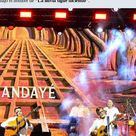
 bajo el nombre de
“La lluvia sigue diciendo”
.