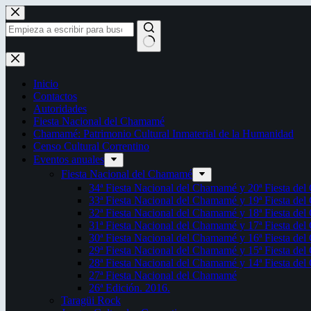
Saltar
al
contenido
Sin
resultados
Inicio
Contactos
Autoridades
Fiesta Nacional del Chamamé
Chamamé: Patrimonio Cultural Inmaterial de la Humanidad
Censo Cultural Correntino
Eventos anuales
Fiesta Nacional del Chamamé
34ª Fiesta Nacional del Chamamé y 20ª Fiesta de
33ª Fiesta Nacional del Chamamé y 19ª Fiesta de
32ª Fiesta Nacional del Chamamé y 18ª Fiesta de
31ª Fiesta Nacional del Chamamé y 17ª Fiesta de
30ª Fiesta Nacional del Chamamé y 16ª Fiesta de
29ª Fiesta Nacional del Chamamé y 15ª Fiesta de
28ª Fiesta Nacional del Chamamé y 14ª Fiesta de
27ª Fiesta Nacional del Chamamé
26ª Edición. 2016.
Taragüi Rock