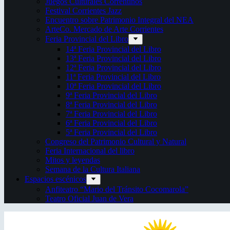
Juegos Culturales Correntinos
Festival Corrientes Jazz
Encuentro sobre Patrimonio Integral del NEA
ArteCo. Mercado de Arte Corrientes
Feria Provincial del Libro
14ª Feria Provincial del Libro
13ª Feria Provincial del Libro
12ª Feria Provincial del Libro
11ª Feria Provincial del Libro
10ª Feria Provincial del Libro
9ª Feria Provincial del Libro
8ª Feria Provincial del Libro
7ª Feria Provincial del Libro
6ª Feria Provincial del Libro
5ª Feria Provincial del Libro
Congreso del Patrimonio Cultural y Natural
Feria Internacional del libro
Mitos y leyendas
Semana de la Cultura Italiana
Espacios escénicos
Anfiteatro “Mario del Tránsito Cocomarola”
Teatro Oficial Juan de Vera