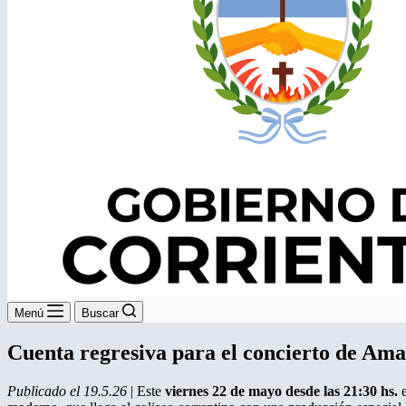
Menú
Buscar
Cuenta regresiva para el concierto de Ama
Publicado el 19.5.26
| Este
viernes 22 de mayo desde las 21:30 hs.
e