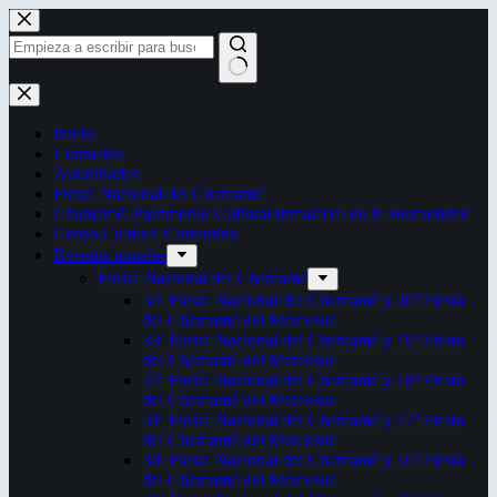
Saltar
al
contenido
Sin
resultados
Inicio
Contactos
Autoridades
Fiesta Nacional del Chamamé
Chamamé: Patrimonio Cultural Inmaterial de la Humanidad
Censo Cultural Correntino
Eventos anuales
Fiesta Nacional del Chamamé
34ª Fiesta Nacional del Chamamé y 20ª Fiesta
del Chamamé del Mercosur
33ª Fiesta Nacional del Chamamé y 19ª Fiesta
del Chamamé del Mercosur
32ª Fiesta Nacional del Chamamé y 18ª Fiesta
del Chamamé del Mercosur
31ª Fiesta Nacional del Chamamé y 17ª Fiesta
del Chamamé del Mercosur
30ª Fiesta Nacional del Chamamé y 16ª Fiesta
del Chamamé del Mercosur