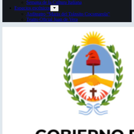
Semana de la Cultura Italiana
Espacios escénicos
Anfiteatro “Mario del Tránsito Cocomarola”
Teatro Oficial Juan de Vera