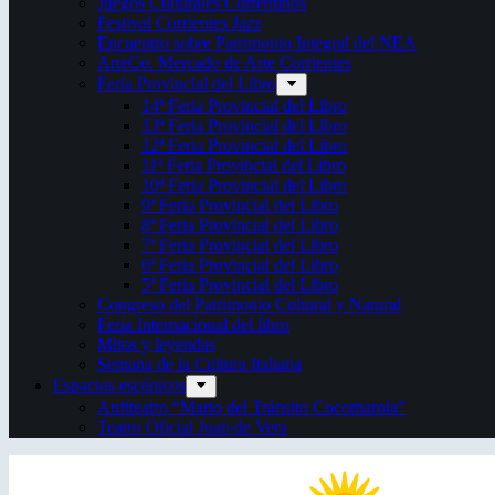
Juegos Culturales Correntinos
Festival Corrientes Jazz
Encuentro sobre Patrimonio Integral del NEA
ArteCo. Mercado de Arte Corrientes
Feria Provincial del Libro
14ª Feria Provincial del Libro
13ª Feria Provincial del Libro
12ª Feria Provincial del Libro
11ª Feria Provincial del Libro
10ª Feria Provincial del Libro
9ª Feria Provincial del Libro
8ª Feria Provincial del Libro
7ª Feria Provincial del Libro
6ª Feria Provincial del Libro
5ª Feria Provincial del Libro
Congreso del Patrimonio Cultural y Natural
Feria Internacional del libro
Mitos y leyendas
Semana de la Cultura Italiana
Espacios escénicos
Anfiteatro “Mario del Tránsito Cocomarola”
Teatro Oficial Juan de Vera