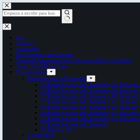
Saltar
al
contenido
Sin
resultados
Inicio
Contactos
Autoridades
Fiesta Nacional del Chamamé
Chamamé: Patrimonio Cultural Inmaterial de la Humanidad
Censo Cultural Correntino
Eventos anuales
Fiesta Nacional del Chamamé
34ª Fiesta Nacional del Chamamé y 20ª Fiesta de
33ª Fiesta Nacional del Chamamé y 19ª Fiesta de
32ª Fiesta Nacional del Chamamé y 18ª Fiesta de
31ª Fiesta Nacional del Chamamé y 17ª Fiesta de
30ª Fiesta Nacional del Chamamé y 16ª Fiesta de
29ª Fiesta Nacional del Chamamé y 15ª Fiesta de
28ª Fiesta Nacional del Chamamé y 14ª Fiesta de
27ª Fiesta Nacional del Chamamé
26ª Edición. 2016.
Taragüi Rock