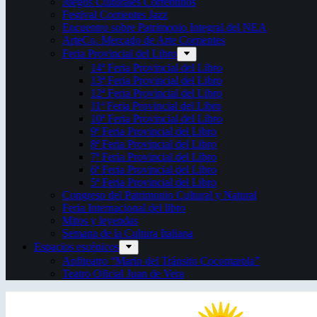
Juegos Culturales Correntinos
Festival Corrientes Jazz
Encuentro sobre Patrimonio Integral del NEA
ArteCo. Mercado de Arte Corrientes
Feria Provincial del Libro
14ª Feria Provincial del Libro
13ª Feria Provincial del Libro
12ª Feria Provincial del Libro
11ª Feria Provincial del Libro
10ª Feria Provincial del Libro
9ª Feria Provincial del Libro
8ª Feria Provincial del Libro
7ª Feria Provincial del Libro
6ª Feria Provincial del Libro
5ª Feria Provincial del Libro
Congreso del Patrimonio Cultural y Natural
Feria Internacional del libro
Mitos y leyendas
Semana de la Cultura Italiana
Espacios escénicos
Anfiteatro “Mario del Tránsito Cocomarola”
Teatro Oficial Juan de Vera