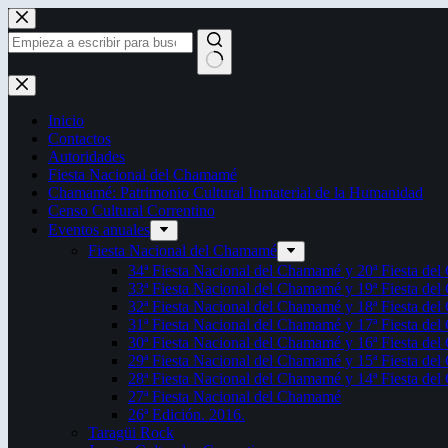
Saltar
al
contenido
Sin
resultados
Inicio
Contactos
Autoridades
Fiesta Nacional del Chamamé
Chamamé: Patrimonio Cultural Inmaterial de la Humanidad
Censo Cultural Correntino
Eventos anuales
Fiesta Nacional del Chamamé
34ª Fiesta Nacional del Chamamé y 20ª Fiesta de
33ª Fiesta Nacional del Chamamé y 19ª Fiesta de
32ª Fiesta Nacional del Chamamé y 18ª Fiesta de
31ª Fiesta Nacional del Chamamé y 17ª Fiesta de
30ª Fiesta Nacional del Chamamé y 16ª Fiesta de
29ª Fiesta Nacional del Chamamé y 15ª Fiesta de
28ª Fiesta Nacional del Chamamé y 14ª Fiesta de
27ª Fiesta Nacional del Chamamé
26ª Edición. 2016.
Taragüi Rock