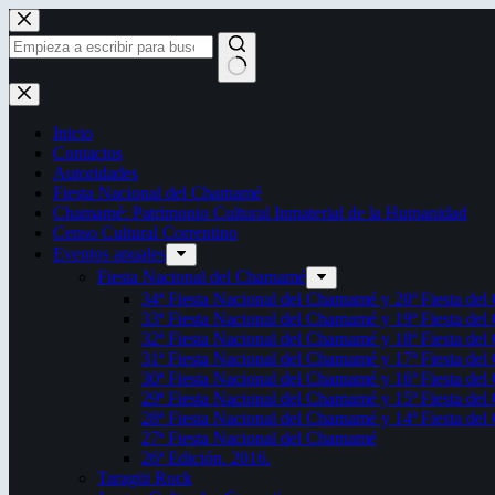
Saltar
al
contenido
Sin
resultados
Inicio
Contactos
Autoridades
Fiesta Nacional del Chamamé
Chamamé: Patrimonio Cultural Inmaterial de la Humanidad
Censo Cultural Correntino
Eventos anuales
Fiesta Nacional del Chamamé
34ª Fiesta Nacional del Chamamé y 20ª Fiesta de
33ª Fiesta Nacional del Chamamé y 19ª Fiesta de
32ª Fiesta Nacional del Chamamé y 18ª Fiesta de
31ª Fiesta Nacional del Chamamé y 17ª Fiesta de
30ª Fiesta Nacional del Chamamé y 16ª Fiesta de
29ª Fiesta Nacional del Chamamé y 15ª Fiesta de
28ª Fiesta Nacional del Chamamé y 14ª Fiesta de
27ª Fiesta Nacional del Chamamé
26ª Edición. 2016.
Taragüi Rock