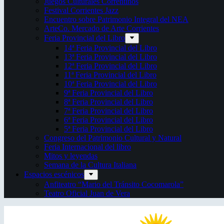
Juegos Culturales Correntinos
Festival Corrientes Jazz
Encuentro sobre Patrimonio Integral del NEA
ArteCo. Mercado de Arte Corrientes
Feria Provincial del Libro
14ª Feria Provincial del Libro
13ª Feria Provincial del Libro
12ª Feria Provincial del Libro
11ª Feria Provincial del Libro
10ª Feria Provincial del Libro
9ª Feria Provincial del Libro
8ª Feria Provincial del Libro
7ª Feria Provincial del Libro
6ª Feria Provincial del Libro
5ª Feria Provincial del Libro
Congreso del Patrimonio Cultural y Natural
Feria Internacional del libro
Mitos y leyendas
Semana de la Cultura Italiana
Espacios escénicos
Anfiteatro “Mario del Tránsito Cocomarola”
Teatro Oficial Juan de Vera