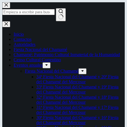
Saltar
al
contenido
Sin
resultados
Inicio
Contactos
Autoridades
Fiesta Nacional del Chamamé
Chamamé: Patrimonio Cultural Inmaterial de la Humanidad
Censo Cultural Correntino
Eventos anuales
Fiesta Nacional del Chamamé
34ª Fiesta Nacional del Chamamé y 20ª Fiesta
del Chamamé del Mercosur
33ª Fiesta Nacional del Chamamé y 19ª Fiesta
del Chamamé del Mercosur
32ª Fiesta Nacional del Chamamé y 18ª Fiesta
del Chamamé del Mercosur
31ª Fiesta Nacional del Chamamé y 17ª Fiesta
del Chamamé del Mercosur
30ª Fiesta Nacional del Chamamé y 16ª Fiesta
del Chamamé del Mercosur