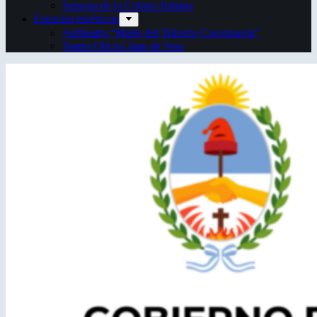
Semana de la Cultura Italiana
Espacios escénicos
Anfiteatro “Mario del Tránsito Cocomarola”
Teatro Oficial Juan de Vera