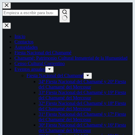
Saltar
al
contenido
Sin
resultados
Inicio
Contactos
Autoridades
Fiesta Nacional del Chamamé
Chamamé: Patrimonio Cultural Inmaterial de la Humanidad
Censo Cultural Correntino
Eventos anuales
Fiesta Nacional del Chamamé
34ª Fiesta Nacional del Chamamé y 20ª Fiesta
del Chamamé del Mercosur
33ª Fiesta Nacional del Chamamé y 19ª Fiesta
del Chamamé del Mercosur
32ª Fiesta Nacional del Chamamé y 18ª Fiesta
del Chamamé del Mercosur
31ª Fiesta Nacional del Chamamé y 17ª Fiesta
del Chamamé del Mercosur
30ª Fiesta Nacional del Chamamé y 16ª Fiesta
del Chamamé del Mercosur