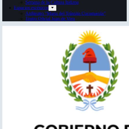
Semana de la Cultura Italiana
Espacios escénicos
Anfiteatro “Mario del Tránsito Cocomarola”
Teatro Oficial Juan de Vera