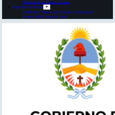
Semana de la Cultura Italiana
Espacios escénicos
Anfiteatro “Mario del Tránsito Cocomarola”
Teatro Oficial Juan de Vera