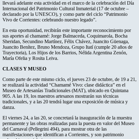
llevará adelante esta actividad en el marco de la celebración del Día
Internacional del Patrimonio Cultural Inmaterial (17 de octubre –
declarado por la UNESCO), y como parte del ciclo “Patrimonio
Vivo de Corrientes: celebrando nuestro legado”.
En esta oportunidad, recibirán este importante reconocimiento por
sus aportes al chamamé: Jorge Balmaceda, Coquimarola, Bocha
Sheridan, Secundino Martínez, Félix Chávez, Juancito Güenaga,
Juancito Benítez, Bruno Mendoza, Grupo Itatí (cumple 20 años de
Trayectoria), Los Hijos de los Barrios, Nélida Argentina Zenón,
María Ofelia y Rosita Leiva.
CLASES Y MUSEO
Como parte de este mismo ciclo, el jueves 23 de octubre, de 19 a 21,
se realizará la actividad “Chamamé Vivo: clase didáctica” en el
Museo de Artesanías Tradicionales (MAT), ubicado en Quintana
905. A las 19, los maestros artesanos mostrarán sus técnicas
tradicionales, y a las 20 tendrá lugar una exposición de música y
danza.
El viernes 24, a las 20, se concretará la inauguración de la muestra
permanente y las obras realizadas para la puesta en valor del Museo
del Carnaval (Pellegrini 494), para mostrar otra de las
manifestaciones que identifican a Corrientes, y son patrimonio