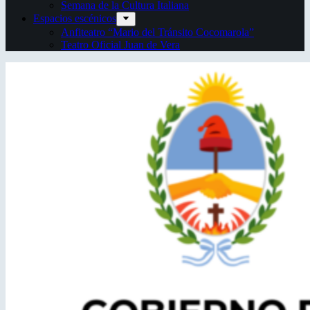
Semana de la Cultura Italiana
Espacios escénicos
Anfiteatro “Mario del Tránsito Cocomarola”
Teatro Oficial Juan de Vera