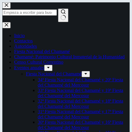
Saltar
al
contenido
Sin
resultados
Inicio
Contactos
Autoridades
Fiesta Nacional del Chamamé
Chamamé: Patrimonio Cultural Inmaterial de la Humanidad
Censo Cultural Correntino
Eventos anuales
Fiesta Nacional del Chamamé
34ª Fiesta Nacional del Chamamé y 20ª Fiesta
del Chamamé del Mercosur
33ª Fiesta Nacional del Chamamé y 19ª Fiesta
del Chamamé del Mercosur
32ª Fiesta Nacional del Chamamé y 18ª Fiesta
del Chamamé del Mercosur
31ª Fiesta Nacional del Chamamé y 17ª Fiesta
del Chamamé del Mercosur
30ª Fiesta Nacional del Chamamé y 16ª Fiesta
del Chamamé del Mercosur