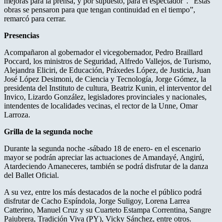
mejoras para la prensa, y por supuesto, para el espectador”. “Estas
obras se pensaron para que tengan continuidad en el tiempo”,
remarcó para cerrar.
Presencias
Acompañaron al gobernador el vicegobernador, Pedro Braillard
Poccard, los ministros de Seguridad, Alfredo Vallejos, de Turismo,
Alejandra Eliciri, de Educación, Práxedes López, de Justicia, Juan
José López Desimoni, de Ciencia y Tecnología, Jorge Gómez, la
presidenta del Instituto de cultura, Beatriz Kunin, el interventor del
Invico, Lizardo González, legisladores provinciales y nacionales,
intendentes de localidades vecinas, el rector de la Unne, Omar
Larroza.
Grilla
de
la
segunda
noche
Durante la segunda noche -sábado 18 de enero- en el escenario
mayor se podrán apreciar las actuaciones de Amandayé, Angirú,
Atardeciendo Amaneceres, también se podrá disfrutar de la danza
del Ballet Oficial.
A su vez, entre los más destacados de la noche el público podrá
disfrutar de Cacho Espíndola, Jorge Suligoy, Lorena Larrea
Catterino, Manuel Cruz y su Cuarteto Estampa Correntina, Sangre
Paiubrera, Tradición Viva (PY), Vicky Sánchez, entre otros.