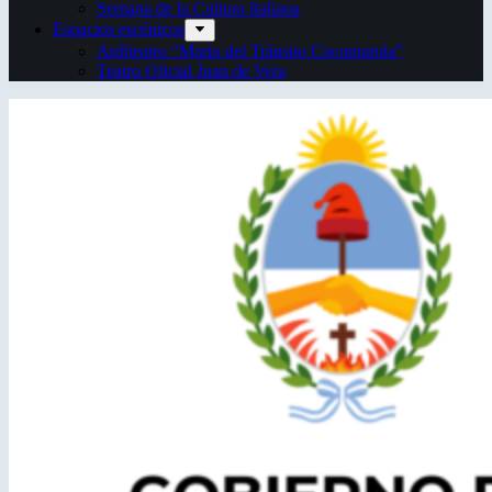
Semana de la Cultura Italiana
Espacios escénicos
Anfiteatro “Mario del Tránsito Cocomarola”
Teatro Oficial Juan de Vera