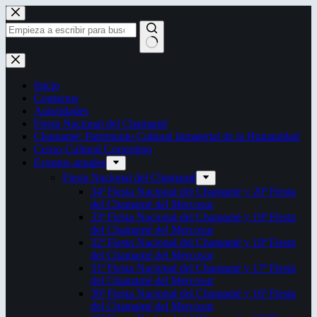
Saltar
al
contenido
Sin
resultados
Inicio
Contactos
Autoridades
Fiesta Nacional del Chamamé
Chamamé: Patrimonio Cultural Inmaterial de la Humanidad
Censo Cultural Correntino
Eventos anuales
Fiesta Nacional del Chamamé
34ª Fiesta Nacional del Chamamé y 20ª Fiesta
del Chamamé del Mercosur
33ª Fiesta Nacional del Chamamé y 19ª Fiesta
del Chamamé del Mercosur
32ª Fiesta Nacional del Chamamé y 18ª Fiesta
del Chamamé del Mercosur
31ª Fiesta Nacional del Chamamé y 17ª Fiesta
del Chamamé del Mercosur
30ª Fiesta Nacional del Chamamé y 16ª Fiesta
del Chamamé del Mercosur