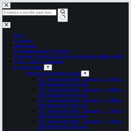
Saltar
al
contenido
Sin
resultados
Inicio
Contactos
Autoridades
Fiesta Nacional del Chamamé
Chamamé: Patrimonio Cultural Inmaterial de la Humanidad
Censo Cultural Correntino
Eventos anuales
Fiesta Nacional del Chamamé
34ª Fiesta Nacional del Chamamé y 20ª Fiesta
del Chamamé del Mercosur
33ª Fiesta Nacional del Chamamé y 19ª Fiesta
del Chamamé del Mercosur
32ª Fiesta Nacional del Chamamé y 18ª Fiesta
del Chamamé del Mercosur
31ª Fiesta Nacional del Chamamé y 17ª Fiesta
del Chamamé del Mercosur
30ª Fiesta Nacional del Chamamé y 16ª Fiesta
del Chamamé del Mercosur