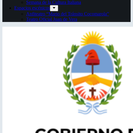
Semana de la Cultura Italiana
Espacios escénicos
Anfiteatro “Mario del Tránsito Cocomarola”
Teatro Oficial Juan de Vera