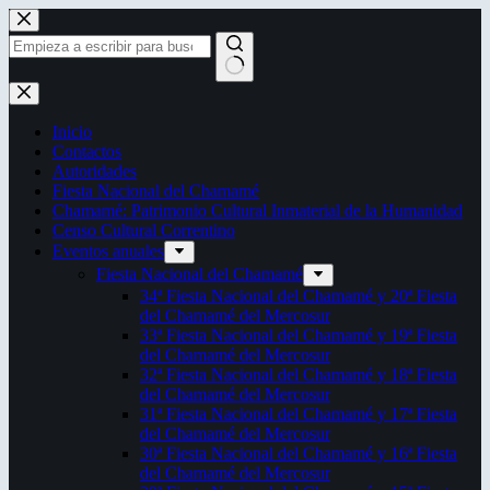
Saltar
al
contenido
Sin
resultados
Inicio
Contactos
Autoridades
Fiesta Nacional del Chamamé
Chamamé: Patrimonio Cultural Inmaterial de la Humanidad
Censo Cultural Correntino
Eventos anuales
Fiesta Nacional del Chamamé
34ª Fiesta Nacional del Chamamé y 20ª Fiesta
del Chamamé del Mercosur
33ª Fiesta Nacional del Chamamé y 19ª Fiesta
del Chamamé del Mercosur
32ª Fiesta Nacional del Chamamé y 18ª Fiesta
del Chamamé del Mercosur
31ª Fiesta Nacional del Chamamé y 17ª Fiesta
del Chamamé del Mercosur
30ª Fiesta Nacional del Chamamé y 16ª Fiesta
del Chamamé del Mercosur