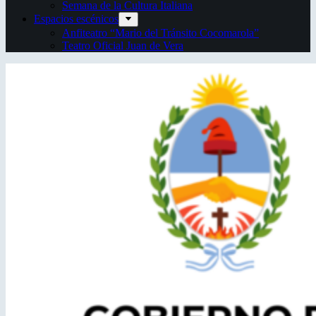
Semana de la Cultura Italiana
Espacios escénicos
Anfiteatro “Mario del Tránsito Cocomarola”
Teatro Oficial Juan de Vera