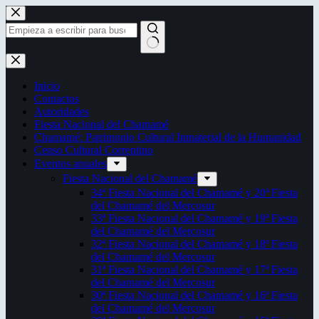
Saltar
al
contenido
Sin
resultados
Inicio
Contactos
Autoridades
Fiesta Nacional del Chamamé
Chamamé: Patrimonio Cultural Inmaterial de la Humanidad
Censo Cultural Correntino
Eventos anuales
Fiesta Nacional del Chamamé
34ª Fiesta Nacional del Chamamé y 20ª Fiesta
del Chamamé del Mercosur
33ª Fiesta Nacional del Chamamé y 19ª Fiesta
del Chamamé del Mercosur
32ª Fiesta Nacional del Chamamé y 18ª Fiesta
del Chamamé del Mercosur
31ª Fiesta Nacional del Chamamé y 17ª Fiesta
del Chamamé del Mercosur
30ª Fiesta Nacional del Chamamé y 16ª Fiesta
del Chamamé del Mercosur