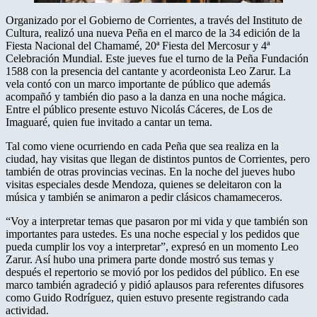
Organizado por el Gobierno de Corrientes, a través del Instituto de
Cultura, realizó una nueva Peña en el marco de la 34 edición de la
Fiesta Nacional del Chamamé, 20ª Fiesta del Mercosur y 4ª
Celebración Mundial. Este jueves fue el turno de la Peña Fundación
1588 con la presencia del cantante y acordeonista Leo Zarur. La
vela contó con un marco importante de público que además
acompañó y también dio paso a la danza en una noche mágica.
Entre el público presente estuvo Nicolás Cáceres, de Los de
Imaguaré, quien fue invitado a cantar un tema.
Tal como viene ocurriendo en cada Peña que sea realiza en la
ciudad, hay visitas que llegan de distintos puntos de Corrientes, pero
también de otras provincias vecinas. En la noche del jueves hubo
visitas especiales desde Mendoza, quienes se deleitaron con la
música y también se animaron a pedir clásicos chamameceros.
“Voy a interpretar temas que pasaron por mi vida y que también son
importantes para ustedes. Es una noche especial y los pedidos que
pueda cumplir los voy a interpretar”, expresó en un momento Leo
Zarur. Así hubo una primera parte donde mostró sus temas y
después el repertorio se movió por los pedidos del público. En ese
marco también agradeció y pidió aplausos para referentes difusores
como Guido Rodríguez, quien estuvo presente registrando cada
actividad.