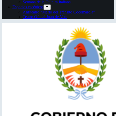
Semana de la Cultura Italiana
Espacios escénicos
Anfiteatro “Mario del Tránsito Cocomarola”
Teatro Oficial Juan de Vera