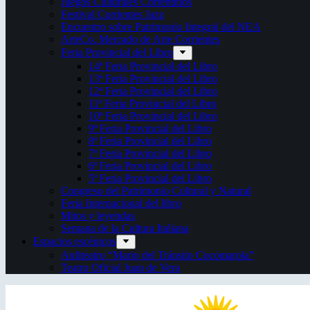
Juegos Culturales Correntinos
Festival Corrientes Jazz
Encuentro sobre Patrimonio Integral del NEA
ArteCo. Mercado de Arte Corrientes
Feria Provincial del Libro
14ª Feria Provincial del Libro
13ª Feria Provincial del Libro
12ª Feria Provincial del Libro
11ª Feria Provincial del Libro
10ª Feria Provincial del Libro
9ª Feria Provincial del Libro
8ª Feria Provincial del Libro
7ª Feria Provincial del Libro
6ª Feria Provincial del Libro
5ª Feria Provincial del Libro
Congreso del Patrimonio Cultural y Natural
Feria Internacional del libro
Mitos y leyendas
Semana de la Cultura Italiana
Espacios escénicos
Anfiteatro “Mario del Tránsito Cocomarola”
Teatro Oficial Juan de Vera