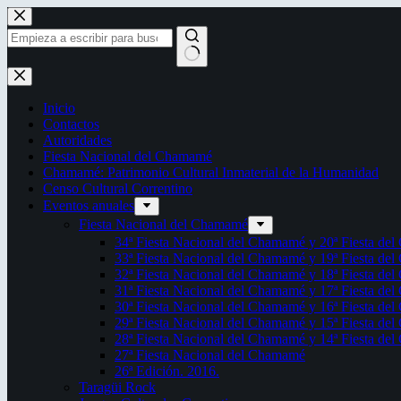
Saltar
al
contenido
Sin
resultados
Inicio
Contactos
Autoridades
Fiesta Nacional del Chamamé
Chamamé: Patrimonio Cultural Inmaterial de la Humanidad
Censo Cultural Correntino
Eventos anuales
Fiesta Nacional del Chamamé
34ª Fiesta Nacional del Chamamé y 20ª Fiesta de
33ª Fiesta Nacional del Chamamé y 19ª Fiesta de
32ª Fiesta Nacional del Chamamé y 18ª Fiesta de
31ª Fiesta Nacional del Chamamé y 17ª Fiesta de
30ª Fiesta Nacional del Chamamé y 16ª Fiesta de
29ª Fiesta Nacional del Chamamé y 15ª Fiesta de
28ª Fiesta Nacional del Chamamé y 14ª Fiesta de
27ª Fiesta Nacional del Chamamé
26ª Edición. 2016.
Taragüi Rock