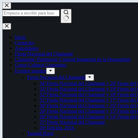
Saltar
al
contenido
Sin
resultados
Inicio
Contactos
Autoridades
Fiesta Nacional del Chamamé
Chamamé: Patrimonio Cultural Inmaterial de la Humanidad
Censo Cultural Correntino
Eventos anuales
Fiesta Nacional del Chamamé
34ª Fiesta Nacional del Chamamé y 20ª Fiesta de
33ª Fiesta Nacional del Chamamé y 19ª Fiesta de
32ª Fiesta Nacional del Chamamé y 18ª Fiesta de
31ª Fiesta Nacional del Chamamé y 17ª Fiesta de
30ª Fiesta Nacional del Chamamé y 16ª Fiesta de
29ª Fiesta Nacional del Chamamé y 15ª Fiesta de
28ª Fiesta Nacional del Chamamé y 14ª Fiesta de
27ª Fiesta Nacional del Chamamé
26ª Edición. 2016.
Taragüi Rock