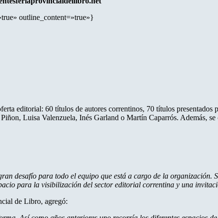
ientesferiaprovincialdellibro.net
»true» outline_content=»true»}
ferta editorial: 60 títulos de autores correntinos, 70 títulos presentados
a Piñon, Luisa Valenzuela, Inés Garland o Martín Caparrós. Además, se
 gran desafío para todo el equipo que está a cargo de la organización.
cio para la visibilización del sector editorial correntina y una invitaci
ncial de Libro, agregó:
orma. Así como años anteriores uno recorría los diferentes espacios de l