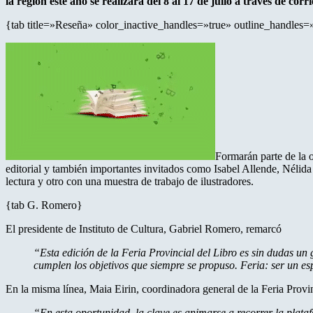
la región este año se realizará del 8 al 17 de julio a través de corr
{tab title=»Reseña» color_inactive_handles=»true» outline_handles=
Formarán parte de la o
editorial y también importantes invitados como Isabel Allende, Nélid
lectura y otro con una muestra de trabajo de ilustradores.
{tab G. Romero}
El presidente de Instituto de Cultura, Gabriel Romero, remarcó
“Esta edición de la Feria Provincial del Libro es sin dudas un
cumplen los objetivos que siempre se propuso. Feria: ser un espa
En la misma línea, Maia Eirin, coordinadora general de la Feria Provi
“En esta oportunidad, la clave es animarse a recorrer la plataf