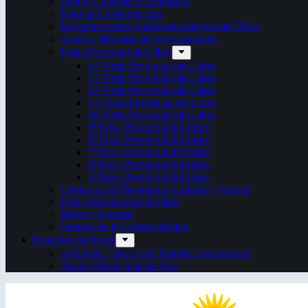
Juegos Culturales Correntinos
Festival Corrientes Jazz
Encuentro sobre Patrimonio Integral del NEA
ArteCo. Mercado de Arte Corrientes
Feria Provincial del Libro
14ª Feria Provincial del Libro
13ª Feria Provincial del Libro
12ª Feria Provincial del Libro
11ª Feria Provincial del Libro
10ª Feria Provincial del Libro
9ª Feria Provincial del Libro
8ª Feria Provincial del Libro
7ª Feria Provincial del Libro
6ª Feria Provincial del Libro
5ª Feria Provincial del Libro
Congreso del Patrimonio Cultural y Natural
Feria Internacional del libro
Mitos y leyendas
Semana de la Cultura Italiana
Espacios escénicos
Anfiteatro “Mario del Tránsito Cocomarola”
Teatro Oficial Juan de Vera