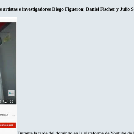
s artistas e investigadores Diego Figueroa; Daniel Fischer y Julio 
Durante la tarde del domingo en la plataforma de Youtube de la