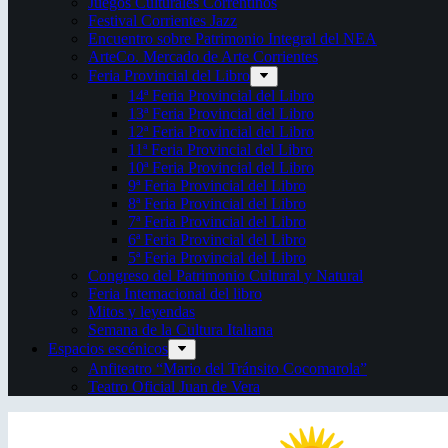
Juegos Culturales Correntinos
Festival Corrientes Jazz
Encuentro sobre Patrimonio Integral del NEA
ArteCo. Mercado de Arte Corrientes
Feria Provincial del Libro
14ª Feria Provincial del Libro
13ª Feria Provincial del Libro
12ª Feria Provincial del Libro
11ª Feria Provincial del Libro
10ª Feria Provincial del Libro
9ª Feria Provincial del Libro
8ª Feria Provincial del Libro
7ª Feria Provincial del Libro
6ª Feria Provincial del Libro
5ª Feria Provincial del Libro
Congreso del Patrimonio Cultural y Natural
Feria Internacional del libro
Mitos y leyendas
Semana de la Cultura Italiana
Espacios escénicos
Anfiteatro “Mario del Tránsito Cocomarola”
Teatro Oficial Juan de Vera