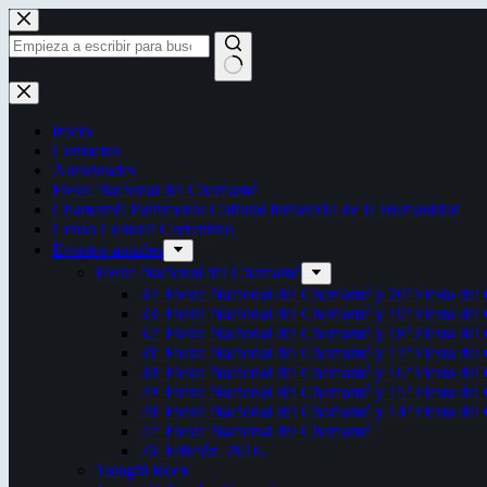
Saltar
al
contenido
Sin
resultados
Inicio
Contactos
Autoridades
Fiesta Nacional del Chamamé
Chamamé: Patrimonio Cultural Inmaterial de la Humanidad
Censo Cultural Correntino
Eventos anuales
Fiesta Nacional del Chamamé
34ª Fiesta Nacional del Chamamé y 20ª Fiesta de
33ª Fiesta Nacional del Chamamé y 19ª Fiesta de
32ª Fiesta Nacional del Chamamé y 18ª Fiesta de
31ª Fiesta Nacional del Chamamé y 17ª Fiesta de
30ª Fiesta Nacional del Chamamé y 16ª Fiesta de
29ª Fiesta Nacional del Chamamé y 15ª Fiesta de
28ª Fiesta Nacional del Chamamé y 14ª Fiesta de
27ª Fiesta Nacional del Chamamé
26ª Edición. 2016.
Taragüi Rock