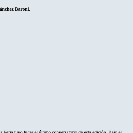
Sánchez Baroni.
 Feria tuvo lugar el último conversatorio de esta edición. Bajo el