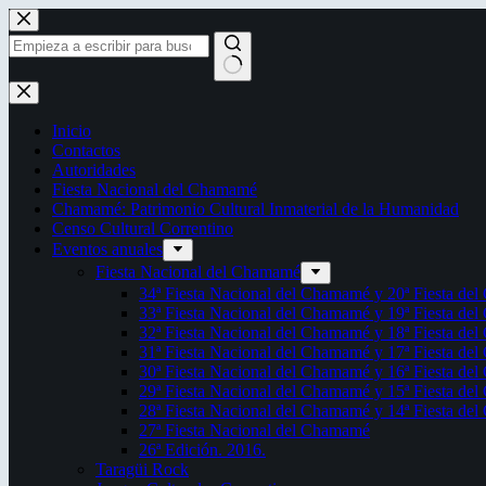
Saltar
al
contenido
Sin
resultados
Inicio
Contactos
Autoridades
Fiesta Nacional del Chamamé
Chamamé: Patrimonio Cultural Inmaterial de la Humanidad
Censo Cultural Correntino
Eventos anuales
Fiesta Nacional del Chamamé
34ª Fiesta Nacional del Chamamé y 20ª Fiesta de
33ª Fiesta Nacional del Chamamé y 19ª Fiesta de
32ª Fiesta Nacional del Chamamé y 18ª Fiesta de
31ª Fiesta Nacional del Chamamé y 17ª Fiesta de
30ª Fiesta Nacional del Chamamé y 16ª Fiesta de
29ª Fiesta Nacional del Chamamé y 15ª Fiesta de
28ª Fiesta Nacional del Chamamé y 14ª Fiesta de
27ª Fiesta Nacional del Chamamé
26ª Edición. 2016.
Taragüi Rock