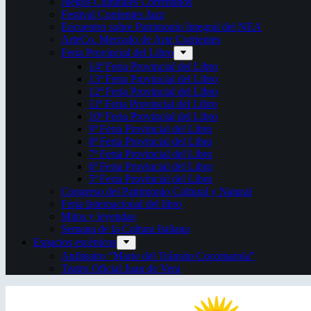
Juegos Culturales Correntinos
Festival Corrientes Jazz
Encuentro sobre Patrimonio Integral del NEA
ArteCo. Mercado de Arte Corrientes
Feria Provincial del Libro
14ª Feria Provincial del Libro
13ª Feria Provincial del Libro
12ª Feria Provincial del Libro
11ª Feria Provincial del Libro
10ª Feria Provincial del Libro
9ª Feria Provincial del Libro
8ª Feria Provincial del Libro
7ª Feria Provincial del Libro
6ª Feria Provincial del Libro
5ª Feria Provincial del Libro
Congreso del Patrimonio Cultural y Natural
Feria Internacional del libro
Mitos y leyendas
Semana de la Cultura Italiana
Espacios escénicos
Anfiteatro “Mario del Tránsito Cocomarola”
Teatro Oficial Juan de Vera