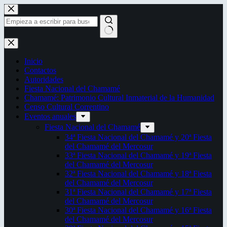
Saltar
al
contenido
Sin
resultados
Inicio
Contactos
Autoridades
Fiesta Nacional del Chamamé
Chamamé: Patrimonio Cultural Inmaterial de la Humanidad
Censo Cultural Correntino
Eventos anuales
Fiesta Nacional del Chamamé
34ª Fiesta Nacional del Chamamé y 20ª Fiesta
del Chamamé del Mercosur
33ª Fiesta Nacional del Chamamé y 19ª Fiesta
del Chamamé del Mercosur
32ª Fiesta Nacional del Chamamé y 18ª Fiesta
del Chamamé del Mercosur
31ª Fiesta Nacional del Chamamé y 17ª Fiesta
del Chamamé del Mercosur
30ª Fiesta Nacional del Chamamé y 16ª Fiesta
del Chamamé del Mercosur