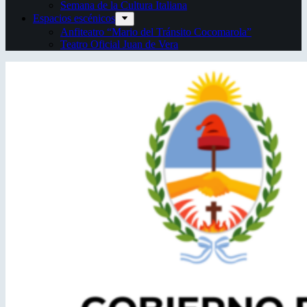
Semana de la Cultura Italiana
Espacios escénicos
Anfiteatro “Mario del Tránsito Cocomarola”
Teatro Oficial Juan de Vera