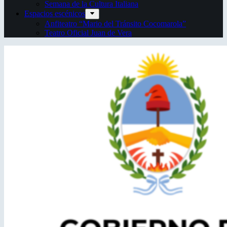
Semana de la Cultura Italiana
Espacios escénicos
Anfiteatro “Mario del Tránsito Cocomarola”
Teatro Oficial Juan de Vera