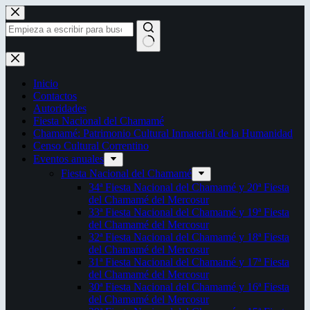
Saltar
al
contenido
Sin
resultados
Inicio
Contactos
Autoridades
Fiesta Nacional del Chamamé
Chamamé: Patrimonio Cultural Inmaterial de la Humanidad
Censo Cultural Correntino
Eventos anuales
Fiesta Nacional del Chamamé
34ª Fiesta Nacional del Chamamé y 20ª Fiesta
del Chamamé del Mercosur
33ª Fiesta Nacional del Chamamé y 19ª Fiesta
del Chamamé del Mercosur
32ª Fiesta Nacional del Chamamé y 18ª Fiesta
del Chamamé del Mercosur
31ª Fiesta Nacional del Chamamé y 17ª Fiesta
del Chamamé del Mercosur
30ª Fiesta Nacional del Chamamé y 16ª Fiesta
del Chamamé del Mercosur