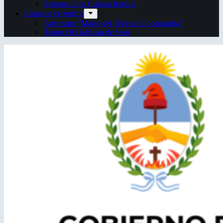
Semana de la Cultura Italiana
Espacios escénicos
Anfiteatro “Mario del Tránsito Cocomarola”
Teatro Oficial Juan de Vera