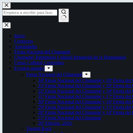
Saltar
al
contenido
Sin
resultados
Inicio
Contactos
Autoridades
Fiesta Nacional del Chamamé
Chamamé: Patrimonio Cultural Inmaterial de la Humanidad
Censo Cultural Correntino
Eventos anuales
Fiesta Nacional del Chamamé
34ª Fiesta Nacional del Chamamé y 20ª Fiesta de
33ª Fiesta Nacional del Chamamé y 19ª Fiesta de
32ª Fiesta Nacional del Chamamé y 18ª Fiesta de
31ª Fiesta Nacional del Chamamé y 17ª Fiesta de
30ª Fiesta Nacional del Chamamé y 16ª Fiesta de
29ª Fiesta Nacional del Chamamé y 15ª Fiesta de
28ª Fiesta Nacional del Chamamé y 14ª Fiesta de
27ª Fiesta Nacional del Chamamé
26ª Edición. 2016.
Taragüi Rock