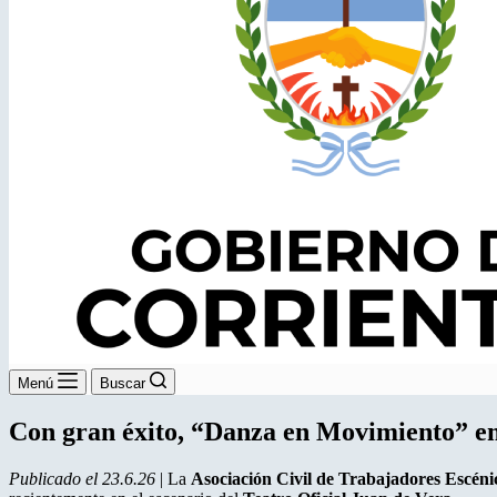
Menú
Buscar
Con gran éxito, “Danza en Movimiento” em
Publicado el 23.6.26
| La
Asociación Civil de Trabajadores Escé