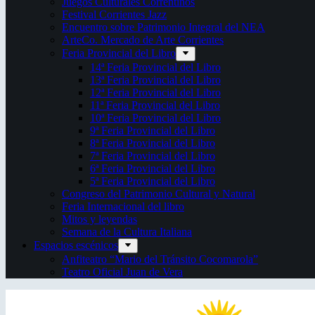
Juegos Culturales Correntinos
Festival Corrientes Jazz
Encuentro sobre Patrimonio Integral del NEA
ArteCo. Mercado de Arte Corrientes
Feria Provincial del Libro
14ª Feria Provincial del Libro
13ª Feria Provincial del Libro
12ª Feria Provincial del Libro
11ª Feria Provincial del Libro
10ª Feria Provincial del Libro
9ª Feria Provincial del Libro
8ª Feria Provincial del Libro
7ª Feria Provincial del Libro
6ª Feria Provincial del Libro
5ª Feria Provincial del Libro
Congreso del Patrimonio Cultural y Natural
Feria Internacional del libro
Mitos y leyendas
Semana de la Cultura Italiana
Espacios escénicos
Anfiteatro “Mario del Tránsito Cocomarola”
Teatro Oficial Juan de Vera