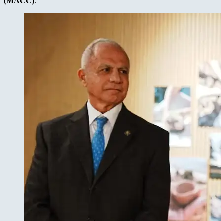
(MACC)
.