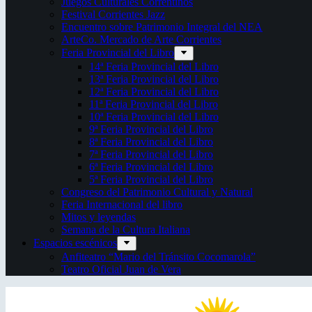
Juegos Culturales Correntinos
Festival Corrientes Jazz
Encuentro sobre Patrimonio Integral del NEA
ArteCo. Mercado de Arte Corrientes
Feria Provincial del Libro
14ª Feria Provincial del Libro
13ª Feria Provincial del Libro
12ª Feria Provincial del Libro
11ª Feria Provincial del Libro
10ª Feria Provincial del Libro
9ª Feria Provincial del Libro
8ª Feria Provincial del Libro
7ª Feria Provincial del Libro
6ª Feria Provincial del Libro
5ª Feria Provincial del Libro
Congreso del Patrimonio Cultural y Natural
Feria Internacional del libro
Mitos y leyendas
Semana de la Cultura Italiana
Espacios escénicos
Anfiteatro “Mario del Tránsito Cocomarola”
Teatro Oficial Juan de Vera