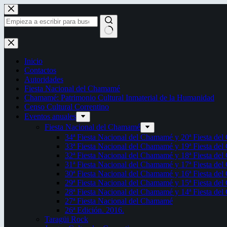
Saltar
al
contenido
Sin
resultados
Inicio
Contactos
Autoridades
Fiesta Nacional del Chamamé
Chamamé: Patrimonio Cultural Inmaterial de la Humanidad
Censo Cultural Correntino
Eventos anuales
Fiesta Nacional del Chamamé
34ª Fiesta Nacional del Chamamé y 20ª Fiesta de
33ª Fiesta Nacional del Chamamé y 19ª Fiesta de
32ª Fiesta Nacional del Chamamé y 18ª Fiesta de
31ª Fiesta Nacional del Chamamé y 17ª Fiesta de
30ª Fiesta Nacional del Chamamé y 16ª Fiesta de
29ª Fiesta Nacional del Chamamé y 15ª Fiesta de
28ª Fiesta Nacional del Chamamé y 14ª Fiesta de
27ª Fiesta Nacional del Chamamé
26ª Edición. 2016.
Taragüi Rock