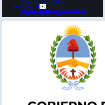
Semana de la Cultura Italiana
Espacios escénicos
Anfiteatro “Mario del Tránsito Cocomarola”
Teatro Oficial Juan de Vera