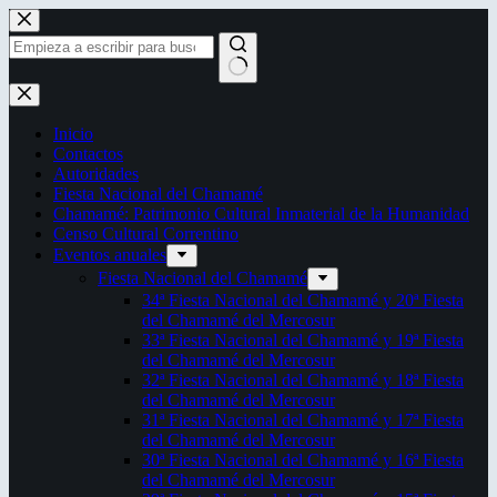
Saltar
al
contenido
Sin
resultados
Inicio
Contactos
Autoridades
Fiesta Nacional del Chamamé
Chamamé: Patrimonio Cultural Inmaterial de la Humanidad
Censo Cultural Correntino
Eventos anuales
Fiesta Nacional del Chamamé
34ª Fiesta Nacional del Chamamé y 20ª Fiesta
del Chamamé del Mercosur
33ª Fiesta Nacional del Chamamé y 19ª Fiesta
del Chamamé del Mercosur
32ª Fiesta Nacional del Chamamé y 18ª Fiesta
del Chamamé del Mercosur
31ª Fiesta Nacional del Chamamé y 17ª Fiesta
del Chamamé del Mercosur
30ª Fiesta Nacional del Chamamé y 16ª Fiesta
del Chamamé del Mercosur