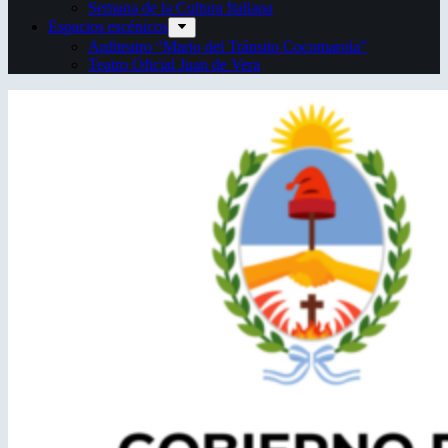
Semana de la Cultura Italiana
Espacios escénicos
Anfiteatro “Mario del Tránsito Cocomarola”
Teatro Oficial Juan de Vera