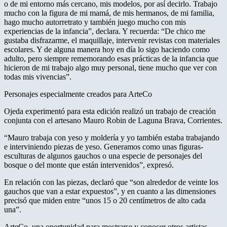
o de mi entorno más cercano, mis modelos, por así decirlo. Trabajo
mucho con la figura de mi mamá, de mis hermanos, de mi familia,
hago mucho autorretrato y también juego mucho con mis
experiencias de la infancia”, declara. Y recuerda: “De chico me
gustaba disfrazarme, el maquillaje, intervenir revistas con materiales
escolares. Y de alguna manera hoy en día lo sigo haciendo como
adulto, pero siempre rememorando esas prácticas de la infancia que
hicieron de mi trabajo algo muy personal, tiene mucho que ver con
todas mis vivencias”.
Personajes especialmente creados para ArteCo
Ojeda experimentó para esta edición realizó un trabajo de creación
conjunta con el artesano Mauro Robin de Laguna Brava, Corrientes.
“Mauro trabaja con yeso y moldería y yo también estaba trabajando
e interviniendo piezas de yeso. Generamos como unas figuras-
esculturas de algunos gauchos o una especie de personajes del
bosque o del monte que están intervenidos”, expresó.
En relación con las piezas, declaró que “son alrededor de veinte los
gauchos que van a estar expuestos”, y en cuanto a las dimensiones
precisó que miden entre “unos 15 o 20 centímetros de alto cada
una”.
ArteCo, una oportunidad para mostrarse y conocer otros artistas