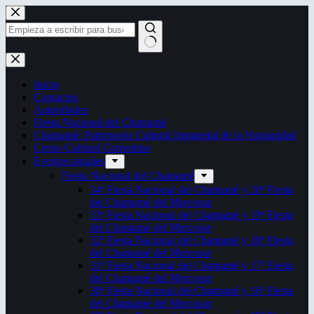
Saltar
al
contenido
Sin
resultados
Inicio
Contactos
Autoridades
Fiesta Nacional del Chamamé
Chamamé: Patrimonio Cultural Inmaterial de la Humanidad
Censo Cultural Correntino
Eventos anuales
Fiesta Nacional del Chamamé
34ª Fiesta Nacional del Chamamé y 20ª Fiesta
del Chamamé del Mercosur
33ª Fiesta Nacional del Chamamé y 19ª Fiesta
del Chamamé del Mercosur
32ª Fiesta Nacional del Chamamé y 18ª Fiesta
del Chamamé del Mercosur
31ª Fiesta Nacional del Chamamé y 17ª Fiesta
del Chamamé del Mercosur
30ª Fiesta Nacional del Chamamé y 16ª Fiesta
del Chamamé del Mercosur