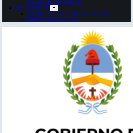
Semana de la Cultura Italiana
Espacios escénicos
Anfiteatro “Mario del Tránsito Cocomarola”
Teatro Oficial Juan de Vera