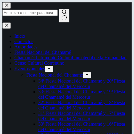
Saltar
al
contenido
Sin
resultados
Inicio
Contactos
Autoridades
Fiesta Nacional del Chamamé
Chamamé: Patrimonio Cultural Inmaterial de la Humanidad
Censo Cultural Correntino
Eventos anuales
Fiesta Nacional del Chamamé
34ª Fiesta Nacional del Chamamé y 20ª Fiesta
del Chamamé del Mercosur
33ª Fiesta Nacional del Chamamé y 19ª Fiesta
del Chamamé del Mercosur
32ª Fiesta Nacional del Chamamé y 18ª Fiesta
del Chamamé del Mercosur
31ª Fiesta Nacional del Chamamé y 17ª Fiesta
del Chamamé del Mercosur
30ª Fiesta Nacional del Chamamé y 16ª Fiesta
del Chamamé del Mercosur