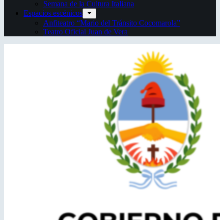
Semana de la Cultura Italiana
Espacios escénicos
Anfiteatro “Mario del Tránsito Cocomarola”
Teatro Oficial Juan de Vera