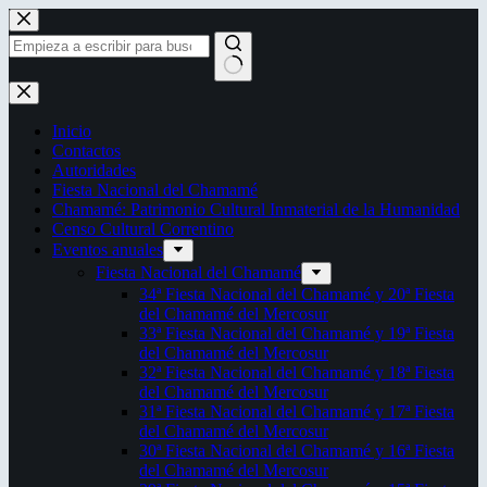
Saltar
al
contenido
Sin
resultados
Inicio
Contactos
Autoridades
Fiesta Nacional del Chamamé
Chamamé: Patrimonio Cultural Inmaterial de la Humanidad
Censo Cultural Correntino
Eventos anuales
Fiesta Nacional del Chamamé
34ª Fiesta Nacional del Chamamé y 20ª Fiesta
del Chamamé del Mercosur
33ª Fiesta Nacional del Chamamé y 19ª Fiesta
del Chamamé del Mercosur
32ª Fiesta Nacional del Chamamé y 18ª Fiesta
del Chamamé del Mercosur
31ª Fiesta Nacional del Chamamé y 17ª Fiesta
del Chamamé del Mercosur
30ª Fiesta Nacional del Chamamé y 16ª Fiesta
del Chamamé del Mercosur