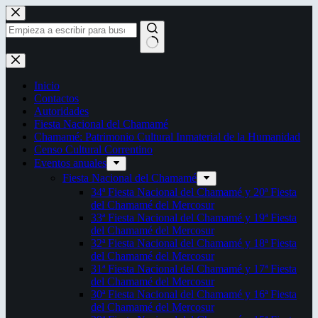
Saltar
al
contenido
Sin
resultados
Inicio
Contactos
Autoridades
Fiesta Nacional del Chamamé
Chamamé: Patrimonio Cultural Inmaterial de la Humanidad
Censo Cultural Correntino
Eventos anuales
Fiesta Nacional del Chamamé
34ª Fiesta Nacional del Chamamé y 20ª Fiesta
del Chamamé del Mercosur
33ª Fiesta Nacional del Chamamé y 19ª Fiesta
del Chamamé del Mercosur
32ª Fiesta Nacional del Chamamé y 18ª Fiesta
del Chamamé del Mercosur
31ª Fiesta Nacional del Chamamé y 17ª Fiesta
del Chamamé del Mercosur
30ª Fiesta Nacional del Chamamé y 16ª Fiesta
del Chamamé del Mercosur