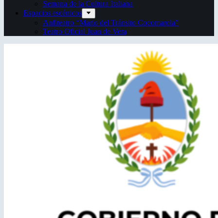
Semana de la Cultura Italiana
Espacios escénicos
Anfiteatro “Mario del Tránsito Cocomarola”
Teatro Oficial Juan de Vera