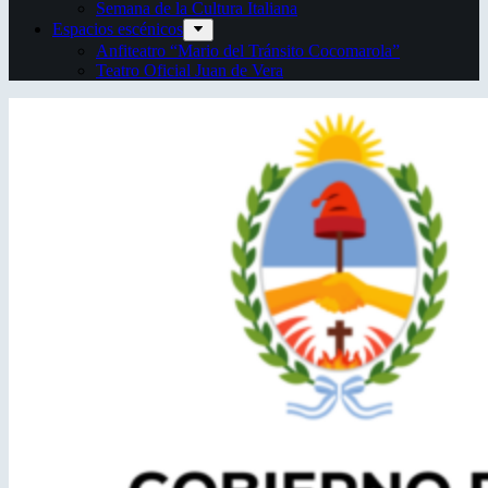
Semana de la Cultura Italiana
Espacios escénicos
Anfiteatro “Mario del Tránsito Cocomarola”
Teatro Oficial Juan de Vera