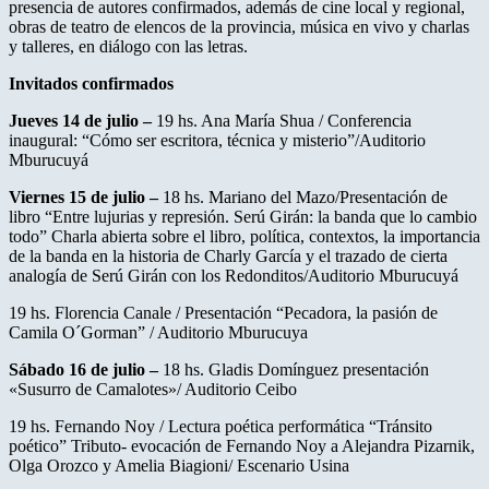
presencia de autores confirmados, además de cine local y regional,
obras de teatro de elencos de la provincia, música en vivo y charlas
y talleres, en diálogo con las letras.
Invitados confirmados
Jueves 14 de julio –
19 hs. Ana María Shua / Conferencia
inaugural: “Cómo ser escritora, técnica y misterio”/Auditorio
Mburucuyá
Viernes 15 de julio –
18 hs. Mariano del Mazo/Presentación de
libro “Entre lujurias y represión. Serú Girán: la banda que lo cambio
todo” Charla abierta sobre el libro, política, contextos, la importancia
de la banda en la historia de Charly García y el trazado de cierta
analogía de Serú Girán con los Redonditos/Auditorio Mburucuyá
19 hs. Florencia Canale / Presentación “Pecadora, la pasión de
Camila O´Gorman” / Auditorio Mburucuya
Sábado 16 de julio –
18 hs. Gladis Domínguez presentación
«Susurro de Camalotes»/ Auditorio Ceibo
19 hs. Fernando Noy / Lectura poética performática “Tránsito
poético” Tributo- evocación de Fernando Noy a Alejandra Pizarnik,
Olga Orozco y Amelia Biagioni/ Escenario Usina