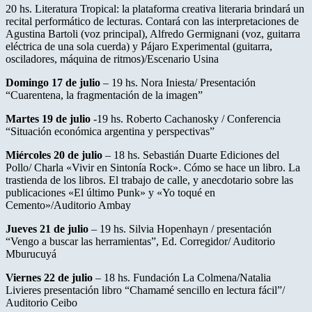
20 hs. Literatura Tropical: la plataforma creativa literaria brindará un
recital performático de lecturas. Contará con las interpretaciones de
Agustina Bartoli (voz principal), Alfredo Germignani (voz, guitarra
eléctrica de una sola cuerda) y Pájaro Experimental (guitarra,
osciladores, máquina de ritmos)/Escenario Usina
Domingo 17 de julio
– 19 hs. Nora Iniesta/ Presentación
“Cuarentena, la fragmentación de la imagen”
Martes 19 de julio
-19 hs. Roberto Cachanosky / Conferencia
“Situación económica argentina y perspectivas”
Miércoles 20 de julio
– 18 hs. Sebastián Duarte Ediciones del
Pollo/ Charla «Vivir en Sintonía Rock». Cómo se hace un libro. La
trastienda de los libros. El trabajo de calle, y anecdotario sobre las
publicaciones «El último Punk» y «Yo toqué en
Cemento»/Auditorio Ambay
Jueves 21 de julio
– 19 hs. Silvia Hopenhayn / presentación
“Vengo a buscar las herramientas”, Ed. Corregidor/ Auditorio
Mburucuyá
Viernes 22 de julio
– 18 hs. Fundación La Colmena/Natalia
Livieres presentación libro “Chamamé sencillo en lectura fácil”/
Auditorio Ceibo