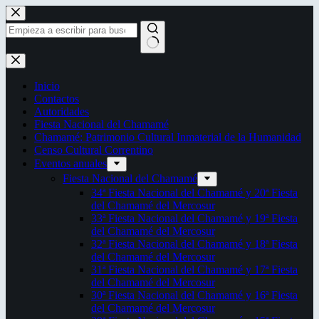
Saltar
al
contenido
Sin
resultados
Inicio
Contactos
Autoridades
Fiesta Nacional del Chamamé
Chamamé: Patrimonio Cultural Inmaterial de la Humanidad
Censo Cultural Correntino
Eventos anuales
Fiesta Nacional del Chamamé
34ª Fiesta Nacional del Chamamé y 20ª Fiesta
del Chamamé del Mercosur
33ª Fiesta Nacional del Chamamé y 19ª Fiesta
del Chamamé del Mercosur
32ª Fiesta Nacional del Chamamé y 18ª Fiesta
del Chamamé del Mercosur
31ª Fiesta Nacional del Chamamé y 17ª Fiesta
del Chamamé del Mercosur
30ª Fiesta Nacional del Chamamé y 16ª Fiesta
del Chamamé del Mercosur