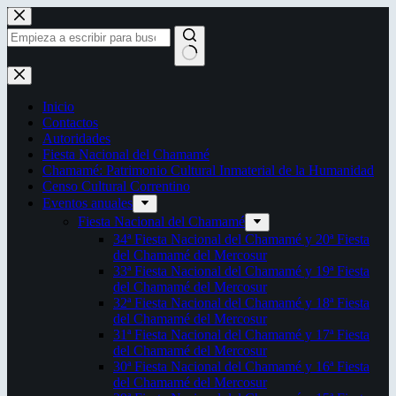
Saltar
al
contenido
Sin
resultados
Inicio
Contactos
Autoridades
Fiesta Nacional del Chamamé
Chamamé: Patrimonio Cultural Inmaterial de la Humanidad
Censo Cultural Correntino
Eventos anuales
Fiesta Nacional del Chamamé
34ª Fiesta Nacional del Chamamé y 20ª Fiesta
del Chamamé del Mercosur
33ª Fiesta Nacional del Chamamé y 19ª Fiesta
del Chamamé del Mercosur
32ª Fiesta Nacional del Chamamé y 18ª Fiesta
del Chamamé del Mercosur
31ª Fiesta Nacional del Chamamé y 17ª Fiesta
del Chamamé del Mercosur
30ª Fiesta Nacional del Chamamé y 16ª Fiesta
del Chamamé del Mercosur