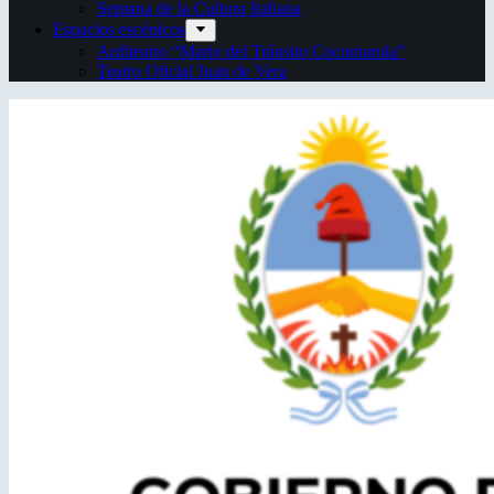
Semana de la Cultura Italiana
Espacios escénicos
Anfiteatro “Mario del Tránsito Cocomarola”
Teatro Oficial Juan de Vera