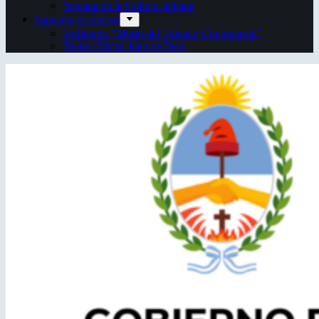
Semana de la Cultura Italiana
Espacios escénicos
Anfiteatro “Mario del Tránsito Cocomarola”
Teatro Oficial Juan de Vera