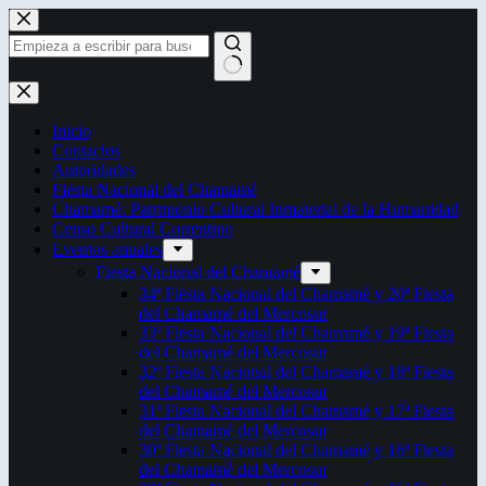
Saltar
al
contenido
Sin
resultados
Inicio
Contactos
Autoridades
Fiesta Nacional del Chamamé
Chamamé: Patrimonio Cultural Inmaterial de la Humanidad
Censo Cultural Correntino
Eventos anuales
Fiesta Nacional del Chamamé
34ª Fiesta Nacional del Chamamé y 20ª Fiesta
del Chamamé del Mercosur
33ª Fiesta Nacional del Chamamé y 19ª Fiesta
del Chamamé del Mercosur
32ª Fiesta Nacional del Chamamé y 18ª Fiesta
del Chamamé del Mercosur
31ª Fiesta Nacional del Chamamé y 17ª Fiesta
del Chamamé del Mercosur
30ª Fiesta Nacional del Chamamé y 16ª Fiesta
del Chamamé del Mercosur