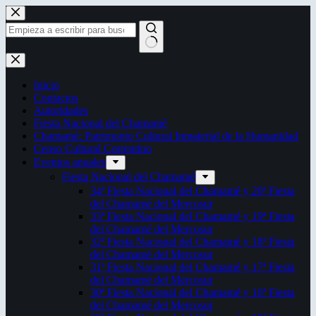
Saltar
al
contenido
Sin
resultados
Inicio
Contactos
Autoridades
Fiesta Nacional del Chamamé
Chamamé: Patrimonio Cultural Inmaterial de la Humanidad
Censo Cultural Correntino
Eventos anuales
Fiesta Nacional del Chamamé
34ª Fiesta Nacional del Chamamé y 20ª Fiesta
del Chamamé del Mercosur
33ª Fiesta Nacional del Chamamé y 19ª Fiesta
del Chamamé del Mercosur
32ª Fiesta Nacional del Chamamé y 18ª Fiesta
del Chamamé del Mercosur
31ª Fiesta Nacional del Chamamé y 17ª Fiesta
del Chamamé del Mercosur
30ª Fiesta Nacional del Chamamé y 16ª Fiesta
del Chamamé del Mercosur