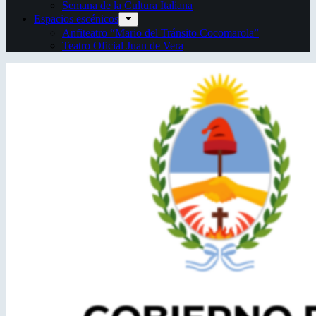
Semana de la Cultura Italiana
Espacios escénicos
Anfiteatro “Mario del Tránsito Cocomarola”
Teatro Oficial Juan de Vera