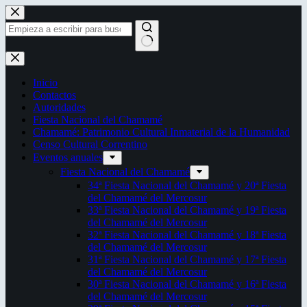
Saltar
al
contenido
Sin
resultados
Inicio
Contactos
Autoridades
Fiesta Nacional del Chamamé
Chamamé: Patrimonio Cultural Inmaterial de la Humanidad
Censo Cultural Correntino
Eventos anuales
Fiesta Nacional del Chamamé
34ª Fiesta Nacional del Chamamé y 20ª Fiesta
del Chamamé del Mercosur
33ª Fiesta Nacional del Chamamé y 19ª Fiesta
del Chamamé del Mercosur
32ª Fiesta Nacional del Chamamé y 18ª Fiesta
del Chamamé del Mercosur
31ª Fiesta Nacional del Chamamé y 17ª Fiesta
del Chamamé del Mercosur
30ª Fiesta Nacional del Chamamé y 16ª Fiesta
del Chamamé del Mercosur