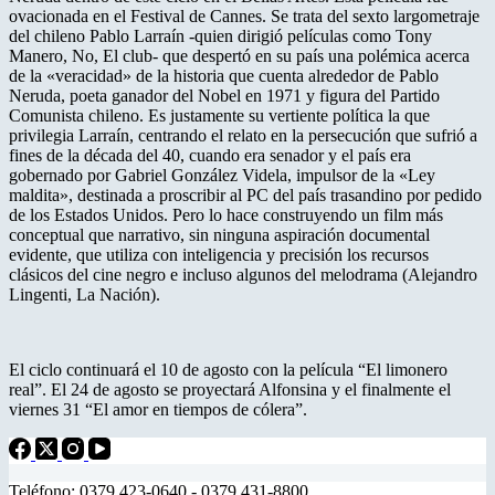
ovacionada en el Festival de Cannes. Se trata del sexto largometraje
del chileno Pablo Larraín -quien dirigió películas como Tony
Manero, No, El club- que despertó en su país una polémica acerca
de la «veracidad» de la historia que cuenta alrededor de Pablo
Neruda, poeta ganador del Nobel en 1971 y figura del Partido
Comunista chileno. Es justamente su vertiente política la que
privilegia Larraín, centrando el relato en la persecución que sufrió a
fines de la década del 40, cuando era senador y el país era
gobernado por Gabriel González Videla, impulsor de la «Ley
maldita», destinada a proscribir al PC del país trasandino por pedido
de los Estados Unidos. Pero lo hace construyendo un film más
conceptual que narrativo, sin ninguna aspiración documental
evidente, que utiliza con inteligencia y precisión los recursos
clásicos del cine negro e incluso algunos del melodrama (Alejandro
Lingenti, La Nación).
El ciclo continuará el 10 de agosto con la película “El limonero
real”. El 24 de agosto se proyectará Alfonsina y el finalmente el
viernes 31 “El amor en tiempos de cólera”.
Teléfono: 0379 423-0640 - 0379 431-8800