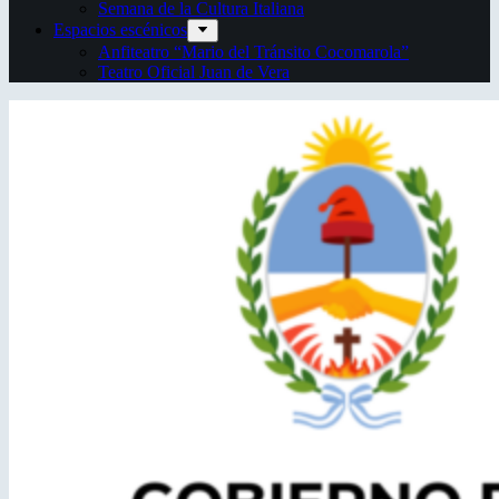
Semana de la Cultura Italiana
Espacios escénicos
Anfiteatro “Mario del Tránsito Cocomarola”
Teatro Oficial Juan de Vera