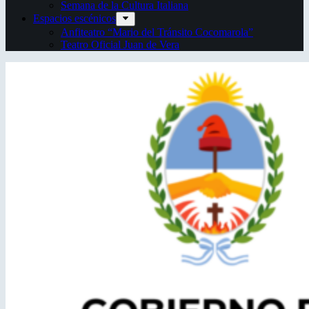
Semana de la Cultura Italiana
Espacios escénicos
Anfiteatro “Mario del Tránsito Cocomarola”
Teatro Oficial Juan de Vera