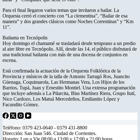
Para el final llegaron varios temas que invitaron a bailar. La
Orquesta cerró el concierto con “La clementina”, “Bailar de esa
manera” y dos grandes clásicos como Noches Correntinas” y “Km
11”.
Bailanta en Tecnópolis
Hoy domingo el chamamé se trasladará desde temprano a un predio
al aire libre en Tecnópolis. Allí, desde las 14, el público disfrutará de
una tradicional bailanta con más de una docena de conjuntos en
escena.
Está confirmada la actuación de la Orquesta Folklórica de la
Provincia y músicos de la talla de Antonio Tarragó Ros, Juancito
Güenaga, Coquimarola, Las Hermanas Vera, Los Hijos de los
Barrios, Tupá, Juan y Ernestito Montiel. Una extensa programación
que incluye además a La Pilarcita, Blas Martínez Riera, Grupo Itatí,
Nico Cardozo, Los Matuá Mercedeños, Emilianito López y
Facundito Gómez.
Teléfono: 0379 423-0640 - 0379 431-8800
Dirección: San Juan 546. Ciudad de Corrientes.
Horario: Lun a Vie 08:00 a 13:00 y 17:00 a 21:00 horas.