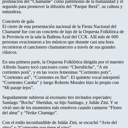
postulación del “Chamamé” como patrimonio de la humanidad y el
segundo para promover la difusión del “Parque Iberá”, su cultura y
naturaleza.
Concierto de gala
El cierre de esta presentación nacional de la Fiesta Nacional del
Chamamé fue con un concierto de lujo de la Orquesta Folklórica de
la Provincia en la sala la Ballena Azul del CCK. Allí más de 600
personas ovacionaron a los músicos que durante casi una hora
recorrieron el cancionero chamamecero a través de sus grandes
clásicos.
En una primera parte, la Orquesta Folklórica dirigida por el maestro
Alfredo Suarez tocó canciones como “Cherubicha”, “A mi
corrientes porá”, y en las voces femeninas “Corrientes poty”,
“Corrientes así”, “Corrientes en flor”. El quinteto vocal interpretó
“Corrientes Camba” y luego Roberto Morales hizo lo propio con
“Mi paraje lejos”.
Seguidamente subieron al escenario tres invitados especiales:
Santiago “Bocha” Sheridan, su hijo Santiago, y Julián Zini. Y se
vivió uno de los momentos más emotivos cuando cantaron “Flores
del alma” y “Neike Chamigo”.
Con el estilo inconfundible de Julián Zini, se escuchó “Avio del
alma” y “Compadre que tiene el vino”.