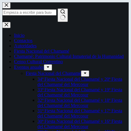
Saltar
al
contenido
Sin
resultados
Inicio
Contactos
Autoridades
Fiesta Nacional del Chamamé
Chamamé: Patrimonio Cultural Inmaterial de la Humanidad
Censo Cultural Correntino
Eventos anuales
Fiesta Nacional del Chamamé
34ª Fiesta Nacional del Chamamé y 20ª Fiesta
del Chamamé del Mercosur
33ª Fiesta Nacional del Chamamé y 19ª Fiesta
del Chamamé del Mercosur
32ª Fiesta Nacional del Chamamé y 18ª Fiesta
del Chamamé del Mercosur
31ª Fiesta Nacional del Chamamé y 17ª Fiesta
del Chamamé del Mercosur
30ª Fiesta Nacional del Chamamé y 16ª Fiesta
del Chamamé del Mercosur