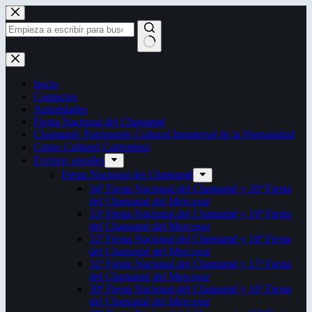
Saltar
al
contenido
Sin
resultados
Inicio
Contactos
Autoridades
Fiesta Nacional del Chamamé
Chamamé: Patrimonio Cultural Inmaterial de la Humanidad
Censo Cultural Correntino
Eventos anuales
Fiesta Nacional del Chamamé
34ª Fiesta Nacional del Chamamé y 20ª Fiesta
del Chamamé del Mercosur
33ª Fiesta Nacional del Chamamé y 19ª Fiesta
del Chamamé del Mercosur
32ª Fiesta Nacional del Chamamé y 18ª Fiesta
del Chamamé del Mercosur
31ª Fiesta Nacional del Chamamé y 17ª Fiesta
del Chamamé del Mercosur
30ª Fiesta Nacional del Chamamé y 16ª Fiesta
del Chamamé del Mercosur