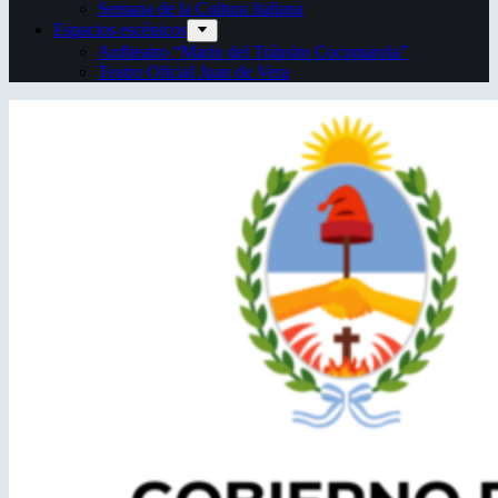
Semana de la Cultura Italiana
Espacios escénicos
Anfiteatro “Mario del Tránsito Cocomarola”
Teatro Oficial Juan de Vera