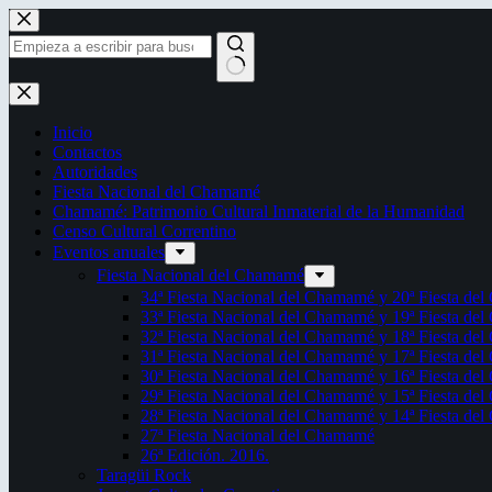
Saltar
al
contenido
Sin
resultados
Inicio
Contactos
Autoridades
Fiesta Nacional del Chamamé
Chamamé: Patrimonio Cultural Inmaterial de la Humanidad
Censo Cultural Correntino
Eventos anuales
Fiesta Nacional del Chamamé
34ª Fiesta Nacional del Chamamé y 20ª Fiesta de
33ª Fiesta Nacional del Chamamé y 19ª Fiesta de
32ª Fiesta Nacional del Chamamé y 18ª Fiesta de
31ª Fiesta Nacional del Chamamé y 17ª Fiesta de
30ª Fiesta Nacional del Chamamé y 16ª Fiesta de
29ª Fiesta Nacional del Chamamé y 15ª Fiesta de
28ª Fiesta Nacional del Chamamé y 14ª Fiesta de
27ª Fiesta Nacional del Chamamé
26ª Edición. 2016.
Taragüi Rock