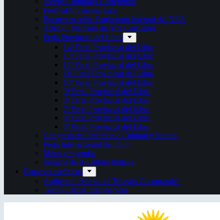
Juegos Culturales Correntinos
Festival Corrientes Jazz
Encuentro sobre Patrimonio Integral del NEA
ArteCo. Mercado de Arte Corrientes
Feria Provincial del Libro
14ª Feria Provincial del Libro
13ª Feria Provincial del Libro
12ª Feria Provincial del Libro
11ª Feria Provincial del Libro
10ª Feria Provincial del Libro
9ª Feria Provincial del Libro
8ª Feria Provincial del Libro
7ª Feria Provincial del Libro
6ª Feria Provincial del Libro
5ª Feria Provincial del Libro
Congreso del Patrimonio Cultural y Natural
Feria Internacional del libro
Mitos y leyendas
Semana de la Cultura Italiana
Espacios escénicos
Anfiteatro “Mario del Tránsito Cocomarola”
Teatro Oficial Juan de Vera