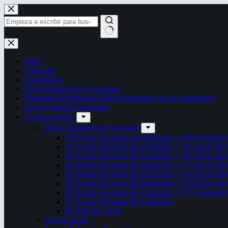
Saltar
al
contenido
Sin
resultados
Inicio
Contactos
Autoridades
Fiesta Nacional del Chamamé
Chamamé: Patrimonio Cultural Inmaterial de la Humanidad
Censo Cultural Correntino
Eventos anuales
Fiesta Nacional del Chamamé
34ª Fiesta Nacional del Chamamé y 20ª Fiesta de
33ª Fiesta Nacional del Chamamé y 19ª Fiesta de
32ª Fiesta Nacional del Chamamé y 18ª Fiesta de
31ª Fiesta Nacional del Chamamé y 17ª Fiesta de
30ª Fiesta Nacional del Chamamé y 16ª Fiesta de
29ª Fiesta Nacional del Chamamé y 15ª Fiesta de
28ª Fiesta Nacional del Chamamé y 14ª Fiesta de
27ª Fiesta Nacional del Chamamé
26ª Edición. 2016.
Taragüi Rock