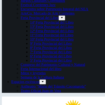
Juegos Culturales Correntinos
Festival Corrientes Jazz
Encuentro sobre Patrimonio Integral del NEA
ArteCo. Mercado de Arte Corrientes
Feria Provincial del Libro
14ª Feria Provincial del Libro
13ª Feria Provincial del Libro
12ª Feria Provincial del Libro
11ª Feria Provincial del Libro
10ª Feria Provincial del Libro
9ª Feria Provincial del Libro
8ª Feria Provincial del Libro
7ª Feria Provincial del Libro
6ª Feria Provincial del Libro
5ª Feria Provincial del Libro
Congreso del Patrimonio Cultural y Natural
Feria Internacional del libro
Mitos y leyendas
Semana de la Cultura Italiana
Espacios escénicos
Anfiteatro “Mario del Tránsito Cocomarola”
Teatro Oficial Juan de Vera