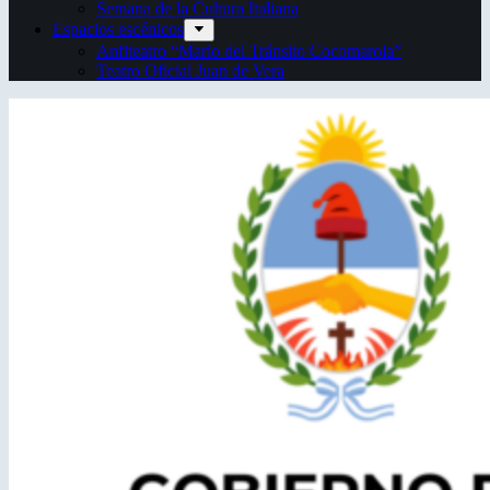
Semana de la Cultura Italiana
Espacios escénicos
Anfiteatro “Mario del Tránsito Cocomarola”
Teatro Oficial Juan de Vera