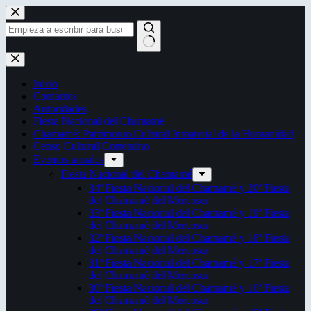
Saltar
al
contenido
Sin
resultados
Inicio
Contactos
Autoridades
Fiesta Nacional del Chamamé
Chamamé: Patrimonio Cultural Inmaterial de la Humanidad
Censo Cultural Correntino
Eventos anuales
Fiesta Nacional del Chamamé
34ª Fiesta Nacional del Chamamé y 20ª Fiesta
del Chamamé del Mercosur
33ª Fiesta Nacional del Chamamé y 19ª Fiesta
del Chamamé del Mercosur
32ª Fiesta Nacional del Chamamé y 18ª Fiesta
del Chamamé del Mercosur
31ª Fiesta Nacional del Chamamé y 17ª Fiesta
del Chamamé del Mercosur
30ª Fiesta Nacional del Chamamé y 16ª Fiesta
del Chamamé del Mercosur