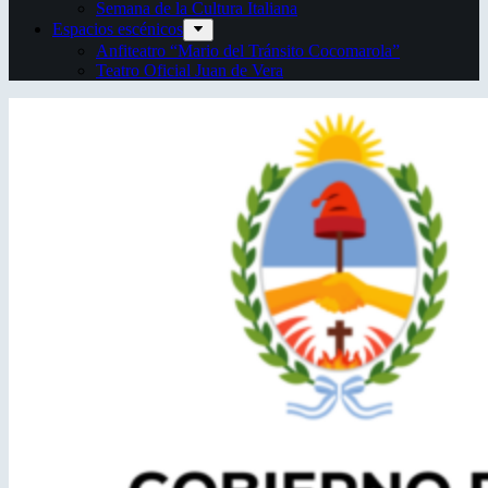
Semana de la Cultura Italiana
Espacios escénicos
Anfiteatro “Mario del Tránsito Cocomarola”
Teatro Oficial Juan de Vera