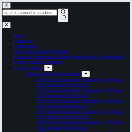
Saltar
al
contenido
Sin
resultados
Inicio
Contactos
Autoridades
Fiesta Nacional del Chamamé
Chamamé: Patrimonio Cultural Inmaterial de la Humanidad
Censo Cultural Correntino
Eventos anuales
Fiesta Nacional del Chamamé
34ª Fiesta Nacional del Chamamé y 20ª Fiesta
del Chamamé del Mercosur
33ª Fiesta Nacional del Chamamé y 19ª Fiesta
del Chamamé del Mercosur
32ª Fiesta Nacional del Chamamé y 18ª Fiesta
del Chamamé del Mercosur
31ª Fiesta Nacional del Chamamé y 17ª Fiesta
del Chamamé del Mercosur
30ª Fiesta Nacional del Chamamé y 16ª Fiesta
del Chamamé del Mercosur