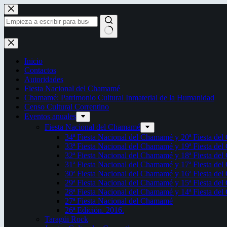
Saltar
al
contenido
Sin
resultados
Inicio
Contactos
Autoridades
Fiesta Nacional del Chamamé
Chamamé: Patrimonio Cultural Inmaterial de la Humanidad
Censo Cultural Correntino
Eventos anuales
Fiesta Nacional del Chamamé
34ª Fiesta Nacional del Chamamé y 20ª Fiesta de
33ª Fiesta Nacional del Chamamé y 19ª Fiesta de
32ª Fiesta Nacional del Chamamé y 18ª Fiesta de
31ª Fiesta Nacional del Chamamé y 17ª Fiesta de
30ª Fiesta Nacional del Chamamé y 16ª Fiesta de
29ª Fiesta Nacional del Chamamé y 15ª Fiesta de
28ª Fiesta Nacional del Chamamé y 14ª Fiesta de
27ª Fiesta Nacional del Chamamé
26ª Edición. 2016.
Taragüi Rock