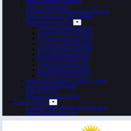
Juegos Culturales Correntinos
Festival Corrientes Jazz
Encuentro sobre Patrimonio Integral del NEA
ArteCo. Mercado de Arte Corrientes
Feria Provincial del Libro
14ª Feria Provincial del Libro
13ª Feria Provincial del Libro
12ª Feria Provincial del Libro
11ª Feria Provincial del Libro
10ª Feria Provincial del Libro
9ª Feria Provincial del Libro
8ª Feria Provincial del Libro
7ª Feria Provincial del Libro
6ª Feria Provincial del Libro
5ª Feria Provincial del Libro
Congreso del Patrimonio Cultural y Natural
Feria Internacional del libro
Mitos y leyendas
Semana de la Cultura Italiana
Espacios escénicos
Anfiteatro “Mario del Tránsito Cocomarola”
Teatro Oficial Juan de Vera