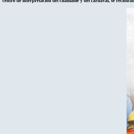
centro de interpretación del chamamé y del carnaval, se recibirán