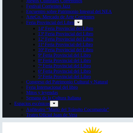
Juegos Culturales Correntinos
Festival Corrientes Jazz
Encuentro sobre Patrimonio Integral del NEA
ArteCo. Mercado de Arte Corrientes
Feria Provincial del Libro
14ª Feria Provincial del Libro
13ª Feria Provincial del Libro
12ª Feria Provincial del Libro
11ª Feria Provincial del Libro
10ª Feria Provincial del Libro
9ª Feria Provincial del Libro
8ª Feria Provincial del Libro
7ª Feria Provincial del Libro
6ª Feria Provincial del Libro
5ª Feria Provincial del Libro
Congreso del Patrimonio Cultural y Natural
Feria Internacional del libro
Mitos y leyendas
Semana de la Cultura Italiana
Espacios escénicos
Anfiteatro “Mario del Tránsito Cocomarola”
Teatro Oficial Juan de Vera