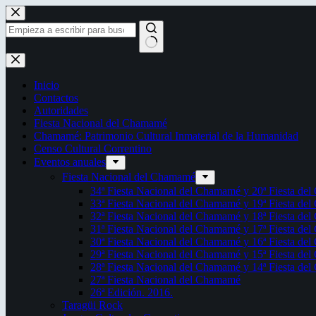
Saltar
al
contenido
Sin
resultados
Inicio
Contactos
Autoridades
Fiesta Nacional del Chamamé
Chamamé: Patrimonio Cultural Inmaterial de la Humanidad
Censo Cultural Correntino
Eventos anuales
Fiesta Nacional del Chamamé
34ª Fiesta Nacional del Chamamé y 20ª Fiesta de
33ª Fiesta Nacional del Chamamé y 19ª Fiesta de
32ª Fiesta Nacional del Chamamé y 18ª Fiesta de
31ª Fiesta Nacional del Chamamé y 17ª Fiesta de
30ª Fiesta Nacional del Chamamé y 16ª Fiesta de
29ª Fiesta Nacional del Chamamé y 15ª Fiesta de
28ª Fiesta Nacional del Chamamé y 14ª Fiesta de
27ª Fiesta Nacional del Chamamé
26ª Edición. 2016.
Taragüi Rock