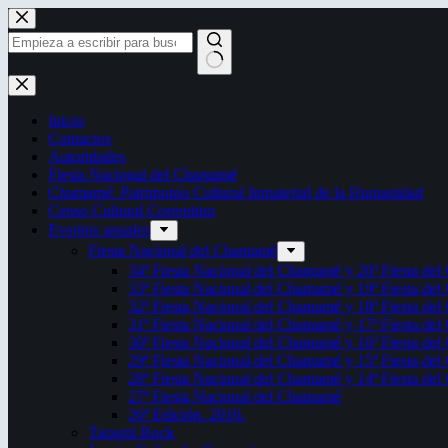
Saltar
al
contenido
Sin
resultados
Inicio
Contactos
Autoridades
Fiesta Nacional del Chamamé
Chamamé: Patrimonio Cultural Inmaterial de la Humanidad
Censo Cultural Correntino
Eventos anuales
Fiesta Nacional del Chamamé
34ª Fiesta Nacional del Chamamé y 20ª Fiesta de
33ª Fiesta Nacional del Chamamé y 19ª Fiesta de
32ª Fiesta Nacional del Chamamé y 18ª Fiesta de
31ª Fiesta Nacional del Chamamé y 17ª Fiesta de
30ª Fiesta Nacional del Chamamé y 16ª Fiesta de
29ª Fiesta Nacional del Chamamé y 15ª Fiesta de
28ª Fiesta Nacional del Chamamé y 14ª Fiesta de
27ª Fiesta Nacional del Chamamé
26ª Edición. 2016.
Taragüi Rock