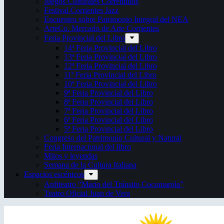
Juegos Culturales Correntinos
Festival Corrientes Jazz
Encuentro sobre Patrimonio Integral del NEA
ArteCo. Mercado de Arte Corrientes
Feria Provincial del Libro
14ª Feria Provincial del Libro
13ª Feria Provincial del Libro
12ª Feria Provincial del Libro
11ª Feria Provincial del Libro
10ª Feria Provincial del Libro
9ª Feria Provincial del Libro
8ª Feria Provincial del Libro
7ª Feria Provincial del Libro
6ª Feria Provincial del Libro
5ª Feria Provincial del Libro
Congreso del Patrimonio Cultural y Natural
Feria Internacional del libro
Mitos y leyendas
Semana de la Cultura Italiana
Espacios escénicos
Anfiteatro “Mario del Tránsito Cocomarola”
Teatro Oficial Juan de Vera