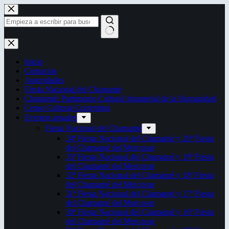
Saltar
al
contenido
Sin
resultados
Inicio
Contactos
Autoridades
Fiesta Nacional del Chamamé
Chamamé: Patrimonio Cultural Inmaterial de la Humanidad
Censo Cultural Correntino
Eventos anuales
Fiesta Nacional del Chamamé
34ª Fiesta Nacional del Chamamé y 20ª Fiesta
del Chamamé del Mercosur
33ª Fiesta Nacional del Chamamé y 19ª Fiesta
del Chamamé del Mercosur
32ª Fiesta Nacional del Chamamé y 18ª Fiesta
del Chamamé del Mercosur
31ª Fiesta Nacional del Chamamé y 17ª Fiesta
del Chamamé del Mercosur
30ª Fiesta Nacional del Chamamé y 16ª Fiesta
del Chamamé del Mercosur