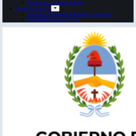
Semana de la Cultura Italiana
Espacios escénicos
Anfiteatro “Mario del Tránsito Cocomarola”
Teatro Oficial Juan de Vera