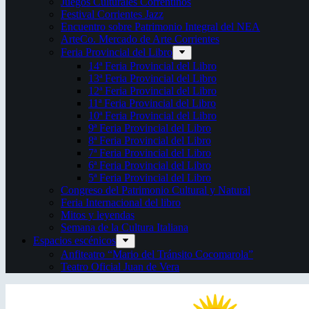
Juegos Culturales Correntinos
Festival Corrientes Jazz
Encuentro sobre Patrimonio Integral del NEA
ArteCo. Mercado de Arte Corrientes
Feria Provincial del Libro
14ª Feria Provincial del Libro
13ª Feria Provincial del Libro
12ª Feria Provincial del Libro
11ª Feria Provincial del Libro
10ª Feria Provincial del Libro
9ª Feria Provincial del Libro
8ª Feria Provincial del Libro
7ª Feria Provincial del Libro
6ª Feria Provincial del Libro
5ª Feria Provincial del Libro
Congreso del Patrimonio Cultural y Natural
Feria Internacional del libro
Mitos y leyendas
Semana de la Cultura Italiana
Espacios escénicos
Anfiteatro “Mario del Tránsito Cocomarola”
Teatro Oficial Juan de Vera