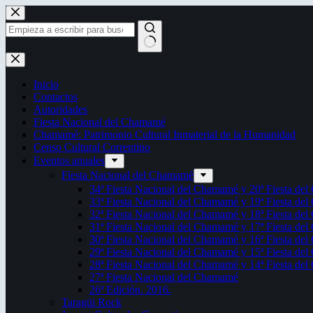
Saltar
al
contenido
Sin
resultados
Inicio
Contactos
Autoridades
Fiesta Nacional del Chamamé
Chamamé: Patrimonio Cultural Inmaterial de la Humanidad
Censo Cultural Correntino
Eventos anuales
Fiesta Nacional del Chamamé
34ª Fiesta Nacional del Chamamé y 20ª Fiesta de
33ª Fiesta Nacional del Chamamé y 19ª Fiesta de
32ª Fiesta Nacional del Chamamé y 18ª Fiesta de
31ª Fiesta Nacional del Chamamé y 17ª Fiesta de
30ª Fiesta Nacional del Chamamé y 16ª Fiesta de
29ª Fiesta Nacional del Chamamé y 15ª Fiesta de
28ª Fiesta Nacional del Chamamé y 14ª Fiesta de
27ª Fiesta Nacional del Chamamé
26ª Edición. 2016.
Taragüi Rock