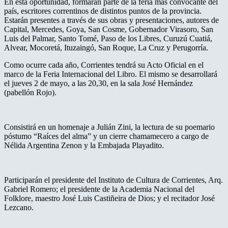
En esta oportunidad, formarán parte de la feria más convocante del
país, escritores correntinos de distintos puntos de la provincia.
Estarán presentes a través de sus obras y presentaciones, autores de
Capital, Mercedes, Goya, San Cosme, Gobernador Virasoro, San
Luis del Palmar, Santo Tomé, Paso de los Libres, Curuzú Cuatiá,
Alvear, Mocoretá, Ituzaingó, San Roque, La Cruz y Perugorría.
Como ocurre cada año, Corrientes tendrá su Acto Oficial en el
marco de la Feria Internacional del Libro. El mismo se desarrollará
el jueves 2 de mayo, a las 20,30, en la sala José Hernández
(pabellón Rojo).
Consistirá en un homenaje a Julián Zini, la lectura de su poemario
póstumo “Raíces del alma” y un cierre chamamecero a cargo de
Nélida Argentina Zenon y la Embajada Playadito.
Participarán el presidente del Instituto de Cultura de Corrientes, Arq.
Gabriel Romero; el presidente de la Academia Nacional del
Folklore, maestro José Luis Castiñeira de Dios; y el recitador José
Lezcano.