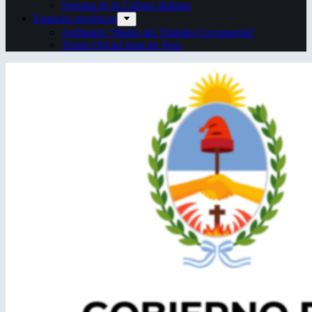
Semana de la Cultura Italiana
Espacios escénicos
Anfiteatro “Mario del Tránsito Cocomarola”
Teatro Oficial Juan de Vera