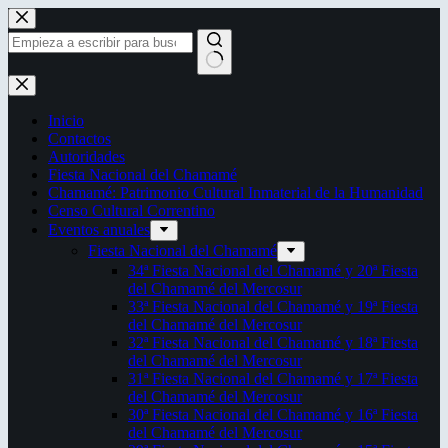
Saltar
al
contenido
Sin
resultados
Inicio
Contactos
Autoridades
Fiesta Nacional del Chamamé
Chamamé: Patrimonio Cultural Inmaterial de la Humanidad
Censo Cultural Correntino
Eventos anuales
Fiesta Nacional del Chamamé
34ª Fiesta Nacional del Chamamé y 20ª Fiesta
del Chamamé del Mercosur
33ª Fiesta Nacional del Chamamé y 19ª Fiesta
del Chamamé del Mercosur
32ª Fiesta Nacional del Chamamé y 18ª Fiesta
del Chamamé del Mercosur
31ª Fiesta Nacional del Chamamé y 17ª Fiesta
del Chamamé del Mercosur
30ª Fiesta Nacional del Chamamé y 16ª Fiesta
del Chamamé del Mercosur