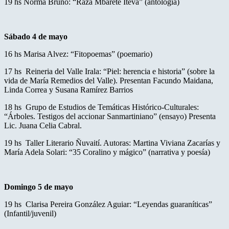
19 hs Norma Bruno: “Raza Mbareté Iteva” (antología)
Sábado 4 de mayo
16 hs Marisa Alvez: “Fitopoemas” (poemario)
17 hs Reineria del Valle Irala: “Piel: herencia e historia” (sobre la
vida de María Remedios del Valle). Presentan Facundo Maidana,
Linda Correa y Susana Ramírez Barrios
18 hs Grupo de Estudios de Temáticas Histórico-Culturales:
“Árboles. Testigos del accionar Sanmartiniano” (ensayo) Presenta
Lic. Juana Celia Cabral.
19 hs Taller Literario Ñuvaití. Autoras: Martina Viviana Zacarías y
María Adela Solari: “35 Coralino y mágico” (narrativa y poesía)
Domingo 5 de mayo
19 hs Clarisa Pereira González Aguiar: “Leyendas guaraníticas”
(Infantil/juvenil)