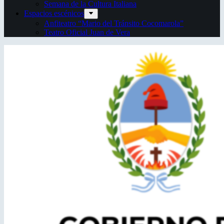
Semana de la Cultura Italiana
Espacios escénicos
Anfiteatro “Mario del Tránsito Cocomarola”
Teatro Oficial Juan de Vera