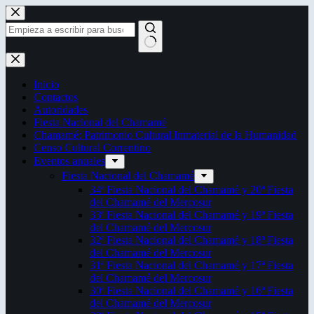
Saltar
al
contenido
Sin
resultados
Inicio
Contactos
Autoridades
Fiesta Nacional del Chamamé
Chamamé: Patrimonio Cultural Inmaterial de la Humanidad
Censo Cultural Correntino
Eventos anuales
Fiesta Nacional del Chamamé
34ª Fiesta Nacional del Chamamé y 20ª Fiesta
del Chamamé del Mercosur
33ª Fiesta Nacional del Chamamé y 19ª Fiesta
del Chamamé del Mercosur
32ª Fiesta Nacional del Chamamé y 18ª Fiesta
del Chamamé del Mercosur
31ª Fiesta Nacional del Chamamé y 17ª Fiesta
del Chamamé del Mercosur
30ª Fiesta Nacional del Chamamé y 16ª Fiesta
del Chamamé del Mercosur